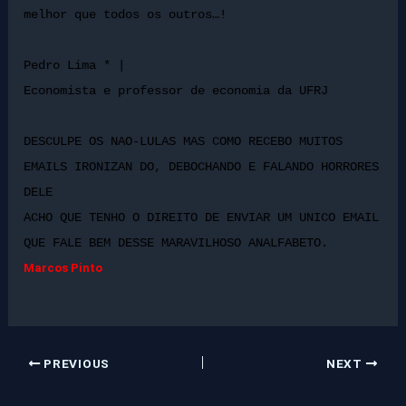
melhor que todos os outros…!
Pedro Lima * |
Economista e professor de economia da UFRJ
DESCULPE OS NAO-LULAS MAS COMO RECEBO MUITOS
EMAILS IRONIZAN DO, DEBOCHANDO E FALANDO HORRORES
DELE
ACHO QUE TENHO O DIREITO DE ENVIAR UM UNICO EMAIL
QUE FALE BEM DESSE MARAVILHOSO ANALFABETO.
Marcos Pinto
PREVIOUS
NEXT