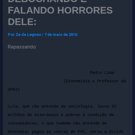
FALANDO HORRORES
DELE:
Por
Ze da Legnas
/
7 de maio de 2010
Repassando:
Pedro Lima
(Economista e Professor da
UFRJ)
Lula, que não entende de sociologia, levou 32
milhões de miseráveis e pobres à condição de
consumidores; e que também não entende de
economia; pagou as contas de FHC, zerou a dívida