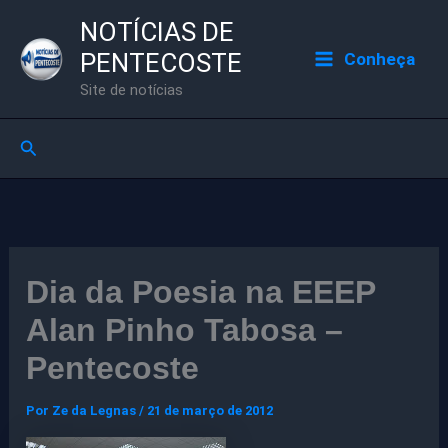
Ir
NOTÍCIAS DE
para
PENTECOSTE
Conheça
o
Site de notícias
conteúdo
Pesquisar
Dia da Poesia na EEEP
Alan Pinho Tabosa –
Pentecoste
Por
Ze da Legnas
/
21 de março de 2012