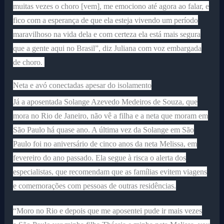
muitas vezes o choro [vem], me emociono até agora ao falar, e
fico com a esperança de que ela esteja vivendo um período
maravilhoso na vida dela e com certeza ela está mais segura
que a gente aqui no Brasil”, diz Juliana com voz embargada
de choro.
Neta e avó conectadas apesar do isolamento
Já a aposentada Solange Azevedo Medeiros de Souza, que
mora no Rio de Janeiro, não vê a filha e a neta que moram em
São Paulo há quase ano. A última vez da Solange em São
Paulo foi no aniversário de cinco anos da neta Melissa, em
fevereiro do ano passado. Ela segue à risca o alerta dos
especialistas, que recomendam que as famílias evitem viagens
e comemorações com pessoas de outras residências.
“Moro no Rio e depois que me aposentei pude ir mais vezes