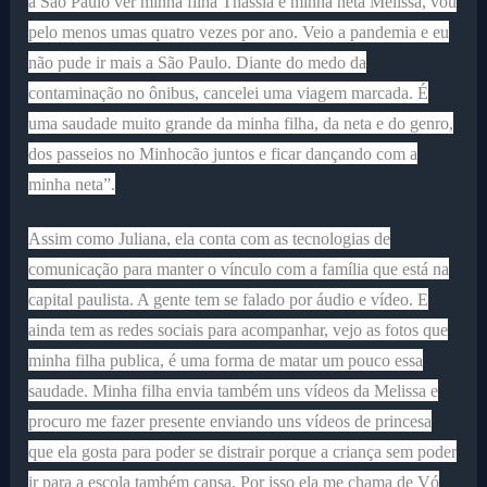
a São Paulo ver minha filha Thássia e minha neta Melissa, vou
pelo menos umas quatro vezes por ano. Veio a pandemia e eu
não pude ir mais a São Paulo. Diante do medo da
contaminação no ônibus, cancelei uma viagem marcada. É
uma saudade muito grande da minha filha, da neta e do genro,
dos passeios no Minhocão juntos e ficar dançando com a
minha neta”.
Assim como Juliana, ela conta com as tecnologias de
comunicação para manter o vínculo com a família que está na
capital paulista. A gente tem se falado por áudio e vídeo. E
ainda tem as redes sociais para acompanhar, vejo as fotos que
minha filha publica, é uma forma de matar um pouco essa
saudade. Minha filha envia também uns vídeos da Melissa e
procuro me fazer presente enviando uns vídeos de princesa
que ela gosta para poder se distrair porque a criança sem poder
ir para a escola também cansa. Por isso ela me chama de Vó