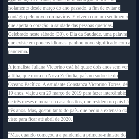
isolamento desde março do ano passado, a fim de evitar o
contágio pelo novo coronavírus. E vivem com um sentimento
que aperta o coração: a saudade das pessoas queridas.
Celebrado neste sábado (30), o Dia da Saudade, uma palavra
que existe em poucos idiomas, ganhou novo significado com a
pandemia.
A jornalista Juliana Victorino está há quase dois anos sem ver
a filha, que mora na Nova Zelândia, país no sudoeste do
Oceano Pacífico. A estudante Constanza Victorino Torres, de
19 anos, viajou em 29 março de 2019 para fazer intercâmbio
de três meses e morar na casa dos tios, que residem no país há
três anos. Mas, gostou tanto do país, que pediu a extensão do
visto para ficar até abril de 2020.
“Mas, quando começou a a pandemia a primeira-ministra do