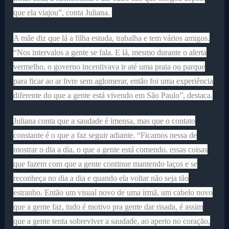
que ela viajou”, conta Juliana.
A mãe diz que lá a filha estuda, trabalha e tem vários amigos.
“Nos intervalos a gente se fala. E lá, mesmo durante o alerta
vermelho, o governo incentivava ir até uma praia ou parque
para ficar ao ar livre sem aglomerar, então foi uma experiência
diferente do que a gente está vivendo em São Paulo”, destaca.
Juliana conta que a saudade é imensa, mas que o contato
constante é o que a faz seguir adiante. “Ficamos nessa de
mostrar o dia a dia, o que a gente está comendo, essas coisas
que fazem com que a gente continue mantendo laços e se
reconheça no dia a dia e quando ela voltar não seja tão
estranho. Então um visual novo de uma irmã, um cabelo novo
que a gente faz, tudo é motivo pra gente dar risada, é assim
que a gente tenta sobreviver a saudade, ao aperto no coração,