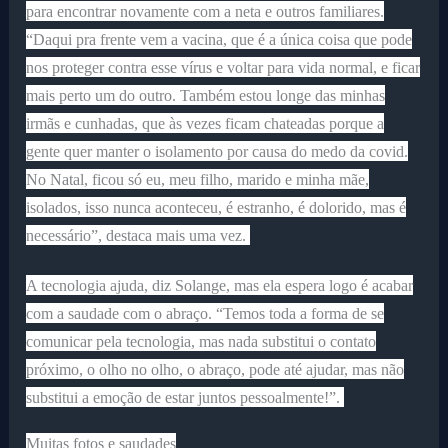
para encontrar novamente com a neta e outros familiares.
“Daqui pra frente vem a vacina, que é a única coisa que pode
nos proteger contra esse vírus e voltar para vida normal, e ficar
mais perto um do outro. Também estou longe das minhas
irmãs e cunhadas, que às vezes ficam chateadas porque a
gente quer manter o isolamento por causa do medo da covid.
No Natal, ficou só eu, meu filho, marido e minha mãe,
isolados, isso nunca aconteceu, é estranho, é dolorido, mas é
necessário”, destaca mais uma vez.
A tecnologia ajuda, diz Solange, mas ela espera logo é acabar
com a saudade com o abraço. “Temos toda a forma de se
comunicar pela tecnologia, mas nada substitui o contato
próximo, o olho no olho, o abraço, pode até ajudar, mas não
substitui a emoção de estar juntos pessoalmente!”.
Muitas fotos e saudades