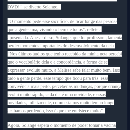
DVD!”, se diverte Solange.
“O momento pede esse sacrifício, de ficar longe das pessoas
que a gente ama, visando o bem de todos”, reflete a
aposentada. Apesar disso, Solange, que foi professora, lamenta
perder momentos importantes do desenvolvimento da neta.
“Nos últimos áudios que tenho recebido da minha neta percebi
que o vocabulário dela e a concordância, a forma de se
expressar, evoluiu muito, a Melissa sabe falar muito bem. Isso
tudo a gente perde, esse tempo que ficou para trás, essa
convivência mais perto, perceber as mudanças, porque criança
evolui muito rápido, cada dia é uma novidade, e essas
novidades, infelizmente, como estamos muito tempo longe
acabamos perdendo, isso é que me entristece muito”.
Agora, Solange espera o momento de poder tomar a vacina