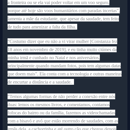
a fronteira ou se ela vai poder voltar em um voo seguro,
porque até hoje são voos humanitários com paradas incertas”,
lamenta a mãe da estudante, que apesar da saudade, tem feito
de tudo para amenizar a falta da filha.
“Costumo dizer que eu não a vi virar mulher [Constanza fez
18 anos em novembro de 2019], e eu tinha muito ciúmes da
minha irmã e cunhado no Natal e nos aniversários,
principalmente quando mandam fotos, pois tem algumas datas
que doem mais”. Ela conta com a tecnologia e outras maneiras
de encurtar a distância e a saudade.
“Temos algumas formas de não perder a conexão entre nós
duas: lemos os mesmos livros, e comentamos, contamos
fofocas do bairro ou da família, fazemos as videochamadas
com a bisavó e avó que estão morrendo de saudades, com as
irmãs dela, a cachorrinha e até outro cão que chegou depois