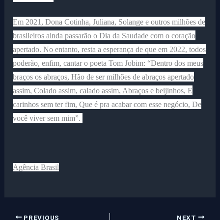
Em 2021, Dona Cotinha, Juliana, Solange e outros milhões de
brasileiros ainda passarão o Dia da Saudade com o coração
apertado. No entanto, resta a esperança de que em 2022, todos
poderão, enfim, cantar o poeta Tom Jobim: “Dentro dos meus
braços os abraços, Hão de ser milhões de abraços apertado
assim, Colado assim, calado assim, Abraços e beijinhos, E
carinhos sem ter fim, Que é pra acabar com esse negócio, De
você viver sem mim”.
Agência Brasil
PREVIOUS
NEXT