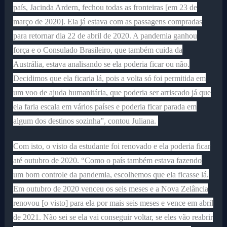
país, Jacinda Ardern, fechou todas as fronteiras [em 23 de
março de 2020]. Ela já estava com as passagens compradas
para retornar dia 22 de abril de 2020. A pandemia ganhou
força e o Consulado Brasileiro, que também cuida da
Austrália, estava analisando se ela poderia ficar ou não.
Decidimos que ela ficaria lá, pois a volta só foi permitida em
um voo de ajuda humanitária, que poderia ser arriscado já que
ela faria escala em vários países e poderia ficar parada em
algum dos destinos sozinha”, contou Juliana.
Com isto, o visto da estudante foi renovado e ela poderia ficar
até outubro de 2020. “Como o país também estava fazendo
um bom controle da pandemia, escolhemos que ela ficasse lá.
Em outubro de 2020 venceu os seis meses e a Nova Zelância
renovou [o visto] para ela por mais seis meses e vence em abril
de 2021. Não sei se ela vai conseguir voltar, se eles vão reabrir