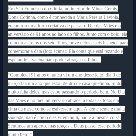
Em São Francisco do Glória, no interior de Minas Gerais,
Dona Cotinha, como é conhecida a Maria Pereira Laviola,
encontrou uma forma criativa de passar o Dia das Mães e o
aniversário de 91 anos ao lado do filhos. Junto com o bolo, ela
colocou as fotos dos sete filhos, nove netos e seis bisnetos para
comemorar a data (foto acima). Ela conta que está rezando e
esperando a vacina para poder abraçar os filhos.
“Completei 91 anos e nunca vi um ano desse jeito, dia 9 de
março faz um ano que estou dentro de casa quietinha. Sinto
muito falta deles, mas estou passando o período bem. No Dia
das Mães e no meu aniversário abracei a todas as fotos em
cima da mesa como se estivessem aqui. A gente sente é muita
saudade, não é como eles virem aqui, não é a mesma coisa.
Sentimos um aperto, mas graças a Deus passei esse período
muito bem!”