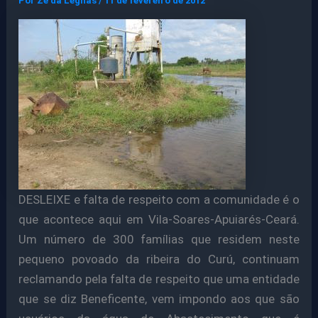
Por
Ze da Legnas
/
11 de fevereiro de 2012
DESLEIXE e falta de respeito com a comunidade é o
que acontece aqui em Vila-Soares-Apuiarés-Ceará.
Um número de 300 famílias que residem neste
pequeno povoado da ribeira do Curú, continuam
reclamando pela falta de respeito que uma entidade
que se diz Beneficente, vem impondo aos que são