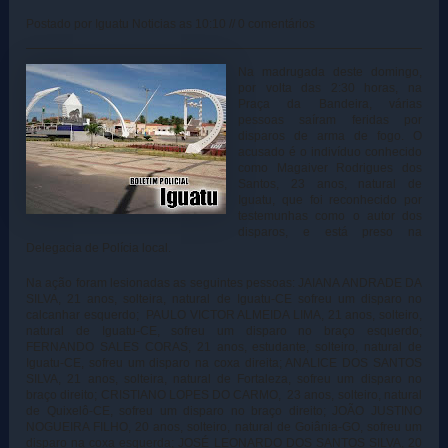
Postado por Iguatu Noticias as 10:10 // 0 comentários
Na madrugada deste domingo,
por volta das 2:30 horas, na
Praça da Bandeira, várias
pessoas saíram feridas por
disparos de arma de fogo. O
acusado é o indivíduo conhecido
como Magaiver Rodrigues dos
Santos, 23 anos, natural de
Iguatu, que foi reconhecido por
testemunhas como o autor dos
disparos, e está preso na
Delegacia de Polícia local.
Na ação foram lesionadas as seguintes pessoas: JAIANA ANDRADE DA
SILVA, 21 anos, solteira, natural de Iguatu-CE sofreu um disparo no
calcanhar esquerdo; PAULO VICTOR ALMEIDA LIMA, 21 anos, solteiro,
natural de Iguatu-CE, sofreu um disparo no braço esquerdo;
FERNANDO SALES CORAS, 21 anos, estudante, solteiro, natural de
Iguatu-CE, sofreu um disparo na coxa direita; ANALICE DOS SANTOS
SILVA, 21 anos, solteira, natural de Fortaleza, sofreu um disparo no
braço direito; CRISTIANO LOPES DO CARMO, 23 anos, solteiro, natural
de Quixelô-CE, sofreu um disparo no braço direito; JOÃO JUSTINO
NOGUEIRA FILHO, 20 anos, solteiro, natural de Goiânia-GO, sofreu um
disparo na coxa esquerda; JOSÉ LEONARDO DOS SANTOS SILVA, 20