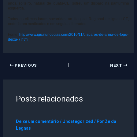
anos, solteiro, natural de Iguatu-CE, sofreu um disparo na panturrilha
esquerda.
Todas as vítimas foram socorridas ao Hospital Regional de Iguatu-CE,
onde foram medicados e em seguida liberados.
Fonte:
http://www.iguatunoticias.com/2010/11/disparos-de-arma-de-fogo-
deixa-7.html
PREVIOUS
NEXT
Posts relacionados
Deixe um comentário
/
Uncategorized
/ Por
Ze da
Legnas