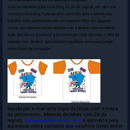
(noticiasdepentecoste.com) blog do Zé da Legnas, um cara que
começou com blog fazendo uma oposição dura e devido seu
trabalho sério, pentecoste deu um pequeno freio em algumas
coisas que estavam escancaradas mas é apenas uma excelente
ação que dá um ‘ponte-pé’ para minimizar cada vez mais a falta de
respeito dos ‘lacaios’ que infectam a política como uma praga
neste Brasil da corrupção.
Recebi por e-mail uma cópia da blusa, com o mapa
de pentecoste… Maiores detalhes com Zé da
legnas,
zedalegnas@hotmail.com
e aproveito para
agradecer pelos contatos que estamos ten
do entre