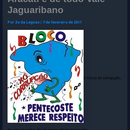
Jaguaribano
Por
Ze da Legnas
/
7 de fevereiro de 2011
O bloco xô corrupção,
foi uma iniciativa de um companheiro blogueiro