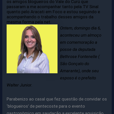
os amigos blogueiros do Vale do Curú que
passaram a me acompanhar tanto pela TV Sinal
quanto pelo Aracati em Foco e estou seguindo e
acompanhando o trabalho desses amigos da
mesma forma pela net.
Ontem, domingo dia 6,
aconteceu um almoço
em comemoração a
posse da deputada
Bethrose Fontenelle (
São Gonçalo do
Amarante), onde seu
esposo é o prefeito
Walter Junior.
Parabenizo ao casal que fez questão de convidar os
‘blogueiros’ de pentecoste para o evento
gastronômico em saudação a excelente aquisição