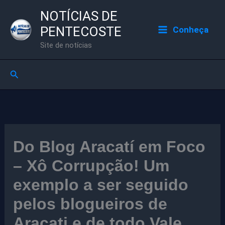
Ir
NOTÍCIAS DE
para
PENTECOSTE
Conheça
o
Site de notícias
conteúdo
Pesquisar
Do Blog Aracatí em Foco
– Xô Corrupção! Um
exemplo a ser seguido
pelos blogueiros de
Aracati e de todo Vale