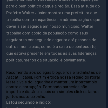
para o bem político daquela região. Essa atitude do
Prefeito Walter Júnior mostra uma prefeitura que
trabalha com transparência na
administração e que
deveria ser seguida em nosso município. Walter
trabalha com apoio da população como seus
seguidores conseguindo
angariar até pessoas de
outros municípios, como é o caso de pentecoste,
que estava presente em todas as suas lideranças
políticas, menos da situação, é obviamente.
Recomendo aos colegas blogueiros e radialistas de
Aracati, Icapuí, Fortim e toda nossa região do itoral
leste a vale do jaguaribe a manter um intercâmbio
contra a corrupção. Formando parcerias não
importa e distância, pois um simples click estamos
juntos neste trabalho.
Estou seguindo e indico: