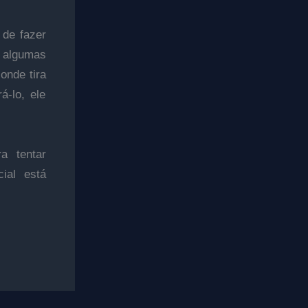
 de fazer
algumas
onde tira
-lo, ele
a tentar
cial está