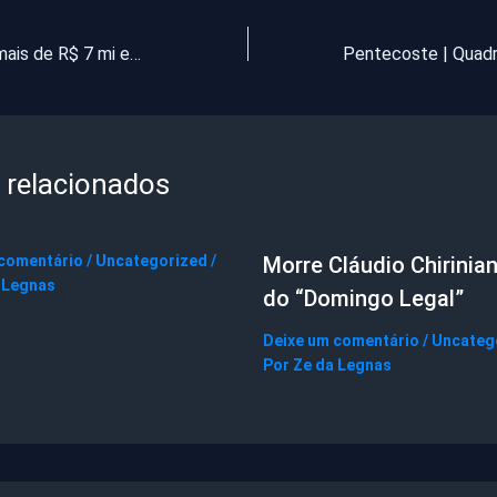
Grupo faturou mais de R$ 7 mi em contratos com prefeituras
 relacionados
 comentário
/
Uncategorized
/
Morre Cláudio Chirinian
 Legnas
do “Domingo Legal”
Deixe um comentário
/
Uncateg
Por
Ze da Legnas