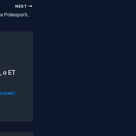
NEXT
Pentecoste | Quadra Poliesportiva da Escola Governador Waldemar Alcântara terá sua ordem de serviço assinado dia 19 de agosto
, o ET
orized
/