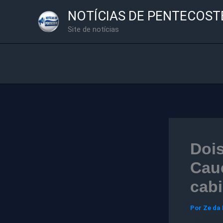
Ir
NOTÍCIAS DE PENTECOST
para
Site de notícias
o
conteúdo
Dois
Cauc
cab
Por
Ze da