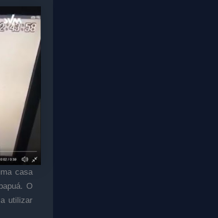
 uma casa
abapuá. O
 utilizar