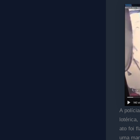
A políci
lotérica
ato foi 
uma marr