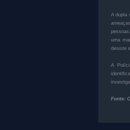
A dupla 
ameaça
pessoas.
uma mar
desiste 
A Políc
identifi
investig
Fonte: 