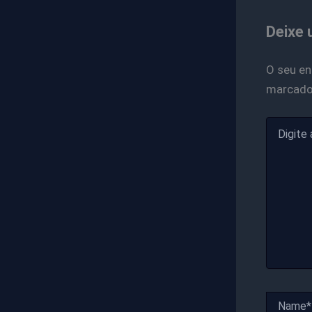
Deixe 
O seu en
marcad
Digite
aqui...
Name*