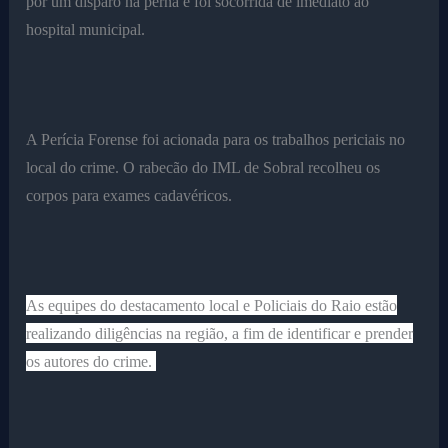
por um disparo na perna e foi socorrida de imediato ao
hospital municipal.
A Perícia Forense foi acionada para os trabalhos periciais no
local do crime. O rabecão do IML de Sobral recolheu os
corpos para exames cadavéricos.
As equipes do destacamento local e Policiais do Raio estão
realizando diligências na região, a fim de identificar e prender
os autores do crime.