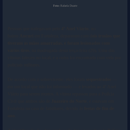
Foto:
Rafaela Duarte
Pessoas que trafegavam pelo
4º Anel Viário
, no
bairro
Ancuri
em Fortaleza, depararam com d
ois irmãos que
tiveram as mãos amarradas, e foram lesionados com
vários tiros
, na madrugada desta terça-feira (29). Uma das
vítimas faleceu no local, e a outra foi encontrada com vida por
policiais militares.
De acordo com o sobrevivente, eles foram
sequestrados
—
em um local que não foi informado — e levados ao 4º Anel
Viário para serem mortos. A vítima repassou para a Polícia
Civil que ambos são de
Juazeiro do Norte
, e estavam em
Fortaleza na casa de familiares, devido às
festas de fim de
ano
.