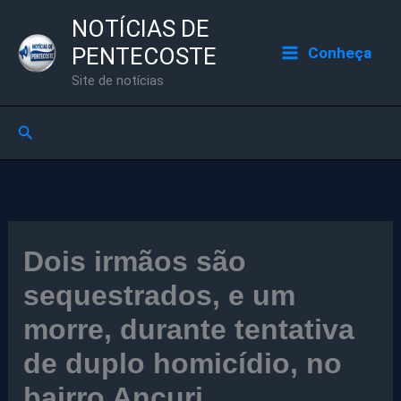
Ir
NOTÍCIAS DE
para
PENTECOSTE
Conheça
o
Site de notícias
conteúdo
Pesquisar
Dois irmãos são
sequestrados, e um
morre, durante tentativa
de duplo homicídio, no
bairro Ancuri