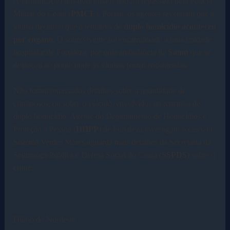
A identificação dos dois irmãos não foi repassada pela Polícia
Militar do Ceará (
PMCE
). Porém, os agentes revelaram que a
vítima declarou que a tentativa de
duplo homicídio aconteceu
por engano
. O sobrevivente foi encaminhado à uma unidade
hospitalar de Fortaleza, por uma ambulância do
Samu
que se
deslocou ao ponto onde as vítimas foram encontradas.
Não foram repassados detalhes sobre a quantidade de
criminosos, ou sobre o veículo, envolvidos na tentativa de
duplo homicídio. Agente do Departamento de Homicídios e
Proteção à Pessoa (
DHPP
) de Fortaleza investigam o caso. O
Sistema Verdes Mares aguarda mais detalhes da Secretaria da
Segurança Pública e Defesa Social do Ceará (
SSPDS
) sobre o
crime.
Diário do Nordeste