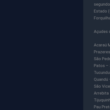
segundo 
Estado (
Forquilh
Açudes 
Acaraú M
Prazeres
São Pedr
Patos – 
Tucundub
Quandú –
São Vice
Arrebita
Tijuquin
Pau Pret