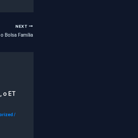
NEXT
 o Bolsa Família
, o ET
orized
/