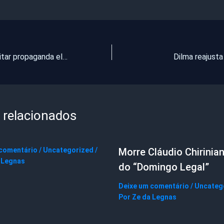
MP-CE quer evitar propaganda eleitoral no Carnaval
Dilma reajusta
 relacionados
 comentário
/
Uncategorized
/
Morre Cláudio Chirinian
 Legnas
do “Domingo Legal”
Deixe um comentário
/
Uncateg
Por
Ze da Legnas