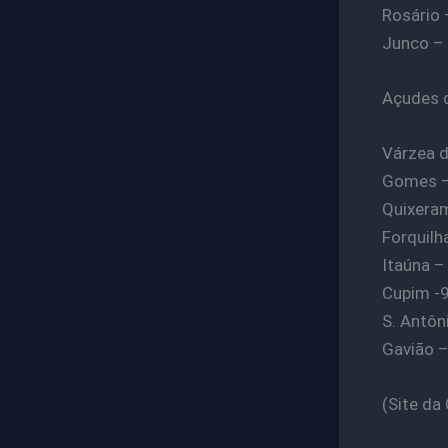
Rosário 
Junco – 
Açudes q
Várzea d
Gomes – 
Quixera
Forquilh
Itaúna –
Cupim -9
S. Antôn
Gavião –
(Site da