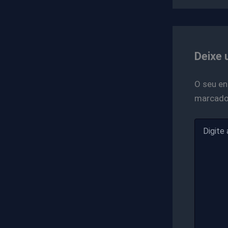
Deixe 
O seu en
marcad
Digite
aqui...