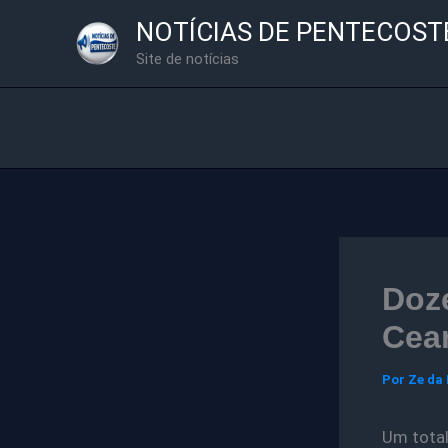
Ir
NOTÍCIAS DE PENTECOST
para
Site de notícias
o
conteúdo
Doz
Cea
Por
Ze da
Um total