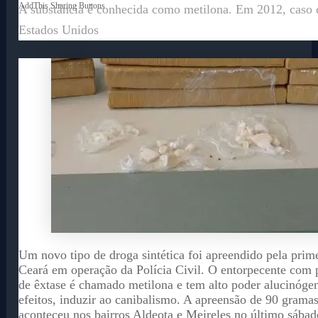
AddThis Sharing Buttons
A substância é conhecida como metilona. Em 2012, caso d
Estados Unidos
Um novo tipo de droga sintética foi apreendido pela prim
Ceará em operação da Polícia Civil. O entorpecente com p
de êxtase é chamado metilona e tem alto poder alucinógen
efeitos, induzir ao canibalismo. A apreensão de 90 grama
aconteceu nos bairros Aldeota e Meireles no último sábad