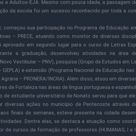
ns e Adultos-EJA. Mesmo com pouca idade, a passagem d
eção da escola foi um sucesso reconhecido por toda a c
, começou sua participação no Programa de Educação em
ivas – PRECE, atuando como monitor de diversas discip
i aprovado em segundo lugar para o curso de Letras Es
rante a graduação, desenvolveu atividades na área d
 Novo Vestibular – PNV), pesquisa (Grupo de Estudos em Li
- GEPLA) e extensão (Programa Nacional de Educação nas
Agrária – PRONERA/INCRA). Além disso, atuou em diversa
ares de Fortaleza nas áreas de língua portuguesa e espanhol
o de estudante universitário de Nonato serviu para que el
car diversas ações no município de Pentecoste através 
aos finais de semanas, esteve presente na cidade dese
tividades. Dentre elas, se destaca a atuação como coor
dor de cursos de formação de professores (HUMANAS, I e I