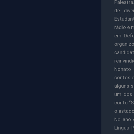
Palestra
de dive
Estudant
rádio e 
em Defe
organiz
candida
reinvind
Nonato 
contos e
alguns s
um dos 
conto “S
o estado
No ano d
Língua 