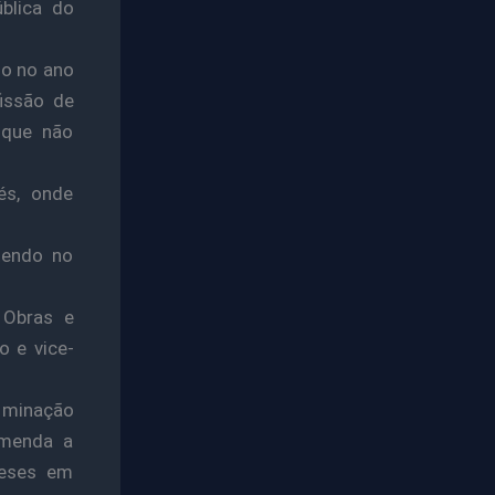
blica do
do no ano
issão de
 que não
és, onde
tendo no
 Obras e
o e vice-
luminação
emenda a
meses em