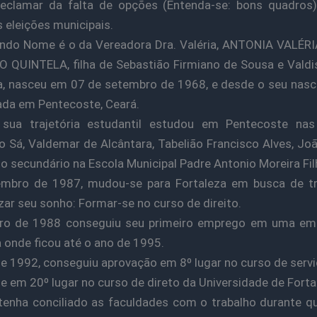
reclamar da falta de opções (Entenda-se: bons quadros)
 eleições municipais.
undo Nome é o da Vereadora Dra. Valéria, ANTONIA VALÉR
 QUINTELA, filha de Sebastião Firmiano de Sousa e Valdi
, nasceu em 07 de setembro de 1968, e desde o seu nas
ada em Pentecoste, Ceará.
 sua trajetória estudantil estudou em Pentecoste nas
o Sá, Valdemar de Alcântara, Tabelião Francisco Alves, Joã
 o secundário na Escola Municipal Padre Antonio Moreira Fil
mbro de 1987, mudou-se para Fortaleza em busca de tr
zar seu sonho: Formar-se no curso de direito.
iro de 1988 conseguiu seu primeiro emprego em uma em
a onde ficou até o ano de 1995.
e 1992, conseguiu aprovação em 8º lugar no curso de servi
e em 20º lugar no curso de direto da Universidade de Forta
enha conciliado as faculdades com o trabalho durante q