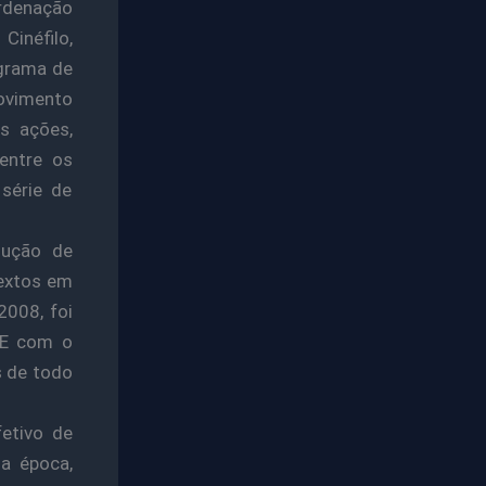
ordenação
inéfilo,
ograma de
Movimento
s ações,
entre os
série de
dução de
textos em
2008, foi
CE com o
s de todo
fetivo de
a época,