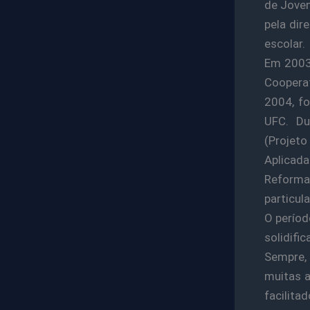
de Jove
pela dir
escolar.
Em 2003
Cooperat
2004, fo
UFC. Du
(Projeto
Aplicada
Reforma 
particul
O períod
solidifi
Sempre, 
muitas a
facilita