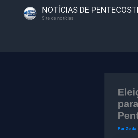
Ir
NOTÍCIAS DE PENTECOST
para
Site de notícias
o
conteúdo
Ele
para
Pen
Por
Ze da