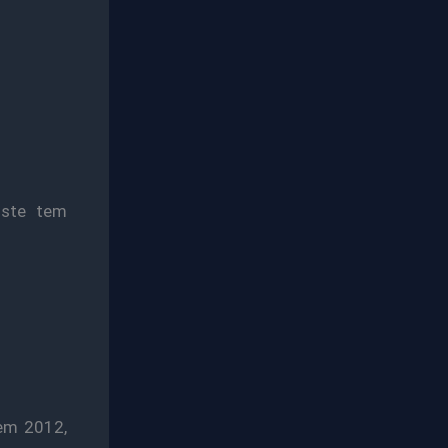
ste tem
 em 2012,