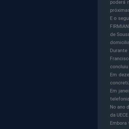
poderá 
próximas
E o seg
FIRMIANO
de Sousa
domicili
Durante
Francisc
concluiu
Em deze
concreti
Em jane
telefoni
No ano d
da UECE 
Embora t