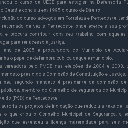
rancou o curso da UECE para estagiar na Defensoria Pú
o Ceará e concluiu em 1995 o curso de Direito.
clusão do curso advogou em Fortaleza e Pentecoste, ten
 retornado de vez a Pentecoste, onde exerce a sua prof
a e procura contribuir com seu trabalho com aqueles
gar para ter acesso à justiça.
 ano de 2005 é procuradora do Município de Apuiar
ha o papel de defensora pública daquele município.
ita vereadora pelo PMDB nas eleições de 2004 e 2008, 
 mandato presidido a Comissão de Constituição e Justiça.
m seu segundo mandato é presidente da comissão de
 públicos, membro do Conselho de segurança do Municípi
te do (PSD) de Pentecoste.
 autoria os projetos de indicação que reduziu a taxa de i
 e o que criou o Conselho Municipal de Segurança; a 
uição que estendeu a licença maternidade para seis 