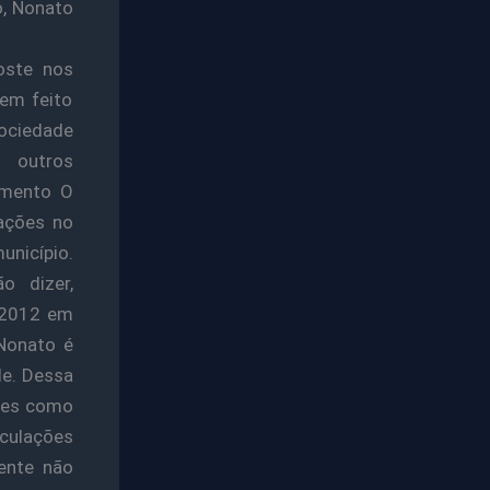
o, Nonato
oste nos
tem feito
ociedade
 outros
vimento O
ações no
nicípio.
o dizer,
e 2012 em
 Nonato é
de. Dessa
ções como
iculações
gente não