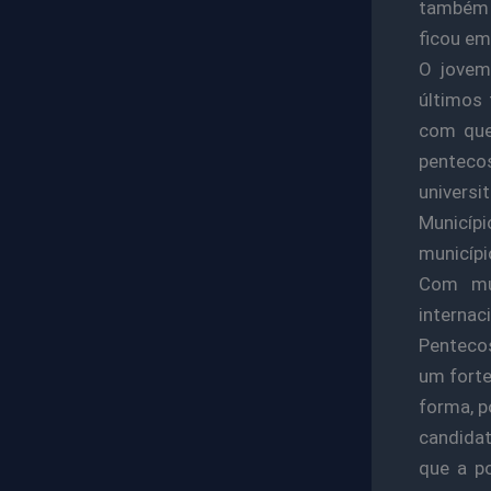
também f
ficou em
O jovem
últimos 
com que
pentec
universi
Municíp
municíp
Com mui
internac
Pentecos
um forte
forma, p
candidat
que a po