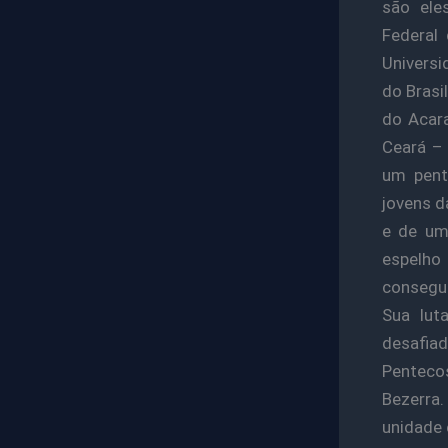
são ele
Federal
Universi
do Brasi
do Acara
Ceará –
um pent
jovens d
e de um
espelho 
consegui
Sua lut
desafia
Pentecos
Bezerra
unidade 