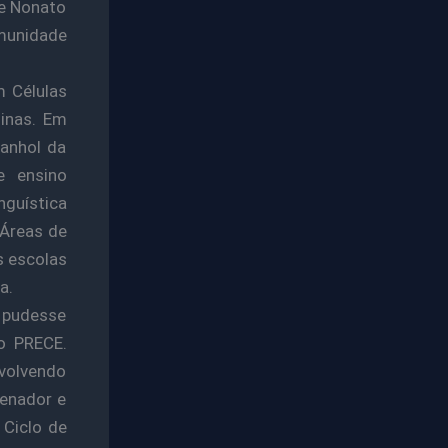
e Nonato
omunidade
 Células
linas. Em
panhol da
e ensino
nguística
 Áreas de
s escolas
a.
e pudesse
do PRECE.
nvolvendo
denador e
 Ciclo de