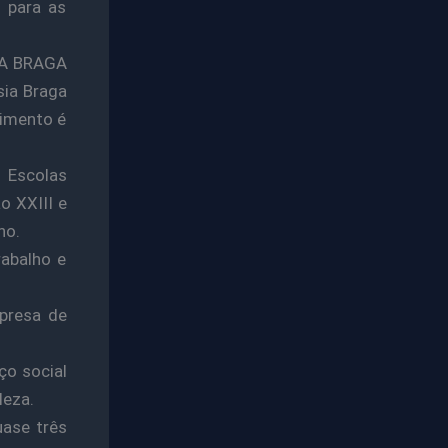
 para as
IA BRAGA
sia Braga
cimento é
 Escolas
o XXIII e
ho.
abalho e
presa de
ço social
leza.
uase três