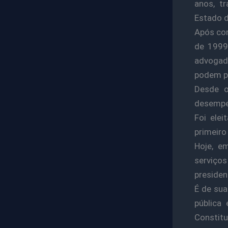
anos, t
Estado d
Após con
de 1999
advogad
podem pa
Desde o
desempen
Foi ele
primeiro
Hoje, e
serviços
presiden
É de sua
pública
Constit