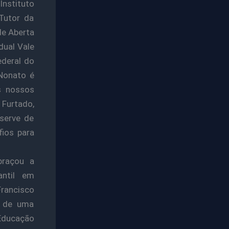
nstituto
Tutor da
de Aberta
dual Vale
ederal do
Nonato é
s nossos
 Furtado,
serve de
fios para
braçou a
antil em
Francisco
o de uma
 Educação