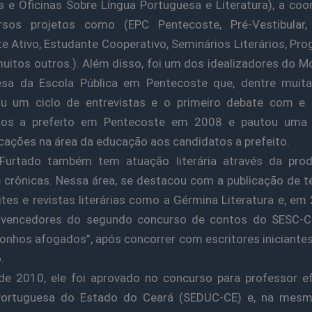
s e Oficinas Sobre Língua Portuguesa e Literatura), a co
rsos projetos como (EPC Pentecoste, Pré-Vestibular, C
e Ativo, Estudante Cooperativo, Seminários Literários, Pr
muitos outros.). Além disso, foi um dos idealizadores do 
sa da Escola Pública em Pentecoste que, dentre muita
ou um ciclo de entrevistas e o primeiro debate com e 
tos a prefeito em Pentecoste em 2008 e pautou uma 
icações na área da educação aos candidatos a prefeito.
Furtado também tem atuação literária através da pro
 crônicas. Nessa área, se destacou com a publicação de 
ites e revistas literárias como a Gérmina Literatura e, em 
vencedores do segundo concurso de contos do SESC-
onhos afogados”, após concorrer com escritores iniciante
.
e 2010, ele foi aprovado no concurso para professor e
Portuguesa do Estado do Ceará (SEDUC-CE) e, na mesm