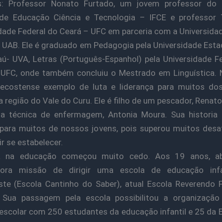
s: Professor Nonato Furtado, um jovem professor do I
 de Educação Ciência e Tecnologia – IFCE e professor 
dade Federal do Ceará – UFC em parceria com a Universida
l UAB. Ele é graduado em Pedagogia pela Universidade Esta
ú- UVA, Letras (Português-Espanhol) pela Universidade F
 UFC, onde também concluiu o Mestrado em Linguística. 
ecostense exemplo de luta e liderança para muitos do
a região do Vale do Curu. Ele é filho de um pescador, Renato
a técnica de enfermagem, Antonia Moura. Sua historia 
para muitos de nossos jovens, pois superou muitos desa
r se estabelecer.
a na educação começou muito cedo. Aos 19 anos, a
dora missão de dirigir uma escola de educação inf
te (Escola Cantinho do Saber), atual Escola Reverendo 
. Sua passagem pela escola possibilitou a organizaçã
escolar com 250 estudantes da educação infantil e 25 da