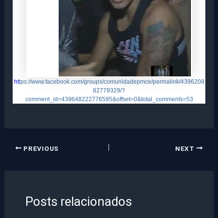
ht
tps://www.facebook.com/groups/comunidadepmce/permalink/4396208
82779329/?
comment_id=439648222776595&offset=0&total_comments=53
PREVIOUS
NEXT
Posts relacionados