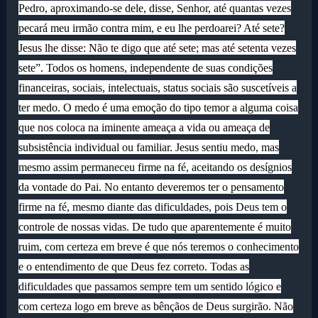
Pedro, aproximando-se dele, disse, Senhor, até quantas vezes
pecará meu irmão contra mim, e eu lhe perdoarei? Até sete?
Jesus lhe disse: Não te digo que até sete; mas até setenta vezes
sete”. Todos os homens, independente de suas condições
financeiras, sociais, intelectuais, status sociais são suscetíveis a
ter medo. O medo é uma emoção do tipo temor a alguma coisa
que nos coloca na iminente ameaça a vida ou ameaça de
subsistência individual ou familiar. Jesus sentiu medo, mas
mesmo assim permaneceu firme na fé, aceitando os desígnios
da vontade do Pai. No entanto deveremos ter o pensamento
firme na fé, mesmo diante das dificuldades, pois Deus tem o
controle de nossas vidas. De tudo que aparentemente é muito
ruim, com certeza em breve é que nós teremos o conhecimento
e o entendimento de que Deus fez correto. Todas as
dificuldades que passamos sempre tem um sentido lógico e
com certeza logo em breve as bênçãos de Deus surgirão. Não