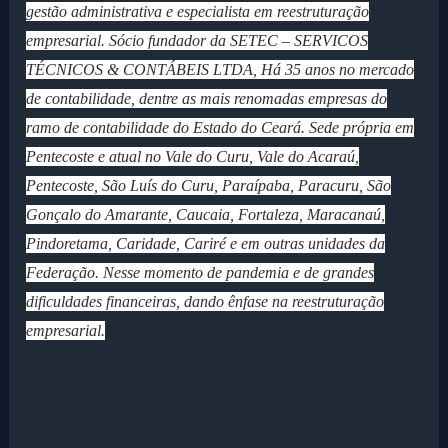
gestão administrativa e especialista em reestruturação
empresarial. Sócio fundador da SETEC – SERVICOS
TÉCNICOS & CONTÁBEIS LTDA, Há 35 anos no mercado
de contabilidade, dentre as mais renomadas empresas do
ramo de contabilidade do Estado do Ceará. Sede própria em
Pentecoste e atual no Vale do Curu, Vale do Acaraú,
Pentecoste, São Luís do Curu, Paraípaba, Paracuru, São
Gonçalo do Amarante, Caucaia, Fortaleza, Maracanaú,
Pindoretama, Caridade, Cariré e em outras unidades da
Federação. Nesse momento de pandemia e de grandes
dificuldades financeiras, dando ênfase na reestruturação
empresarial.