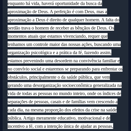
enquanto há vida, haverá oportunidade da busca da
aproximação de Deus. A perfeição é com Deus, mas a
aproximação a Deus é direito de qualquer homem. A falta do
perdão trava o homem de receber as bênçãos de Deus. Os
momentos atuais que estamos vivenciando, requer que
tenhamos um controle maior das nossas ações, buscando uma
organização psicológica e a prática da fé, fazendo assim,
estamos prevenindo uma desordem na convivência familiar e
no convívio social e estaremos se preparando para enfrentar os
obstáculos, principalmente o da saúde pública, que vem
gerando uma desorganização socioeconômica generalizada na
vida de todas as pessoas no mundo inteiro, onde os índices de
separações de pessoas, casais e de famílias vem crescendo a
cada dia, na mesma proporção dos efeitos da crise na saúde
pública. Artigo meramente educativo, motivacional e de
incentivo a fé, com a intenção única de ajudar as pessoas,