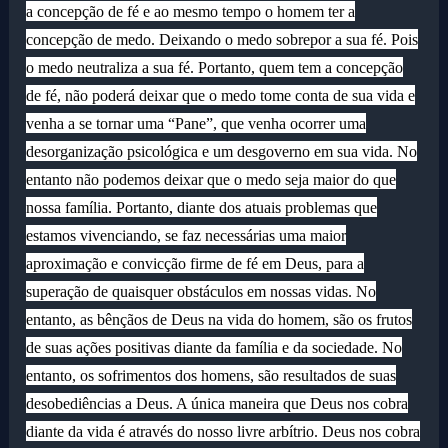
a concepção de fé e ao mesmo tempo o homem ter a
concepção de medo. Deixando o medo sobrepor a sua fé. Pois
o medo neutraliza a sua fé. Portanto, quem tem a concepção
de fé, não poderá deixar que o medo tome conta de sua vida e
venha a se tornar uma “Pane”, que venha ocorrer uma
desorganização psicológica e um desgoverno em sua vida. No
entanto não podemos deixar que o medo seja maior do que
nossa família. Portanto, diante dos atuais problemas que
estamos vivenciando, se faz necessárias uma maior
aproximação e convicção firme de fé em Deus, para a
superação de quaisquer obstáculos em nossas vidas. No
entanto, as bênçãos de Deus na vida do homem, são os frutos
de suas ações positivas diante da família e da sociedade. No
entanto, os sofrimentos dos homens, são resultados de suas
desobediências a Deus. A única maneira que Deus nos cobra
diante da vida é através do nosso livre arbítrio. Deus nos cobra