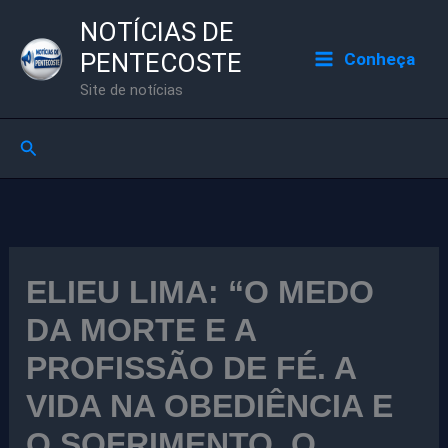
Ir
NOTÍCIAS DE
para
PENTECOSTE
Conheça
o
Site de notícias
conteúdo
Pesquisar
ELIEU LIMA: “O MEDO
DA MORTE E A
PROFISSÃO DE FÉ. A
VIDA NA OBEDIÊNCIA E
O SOFRIMENTO. O