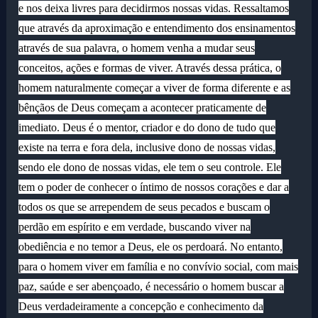
e nos deixa livres para decidirmos nossas vidas. Ressaltamos
que através da aproximação e entendimento dos ensinamentos
através de sua palavra, o homem venha a mudar seus
conceitos, ações e formas de viver. Através dessa prática, o
homem naturalmente começar a viver de forma diferente e as
bênçãos de Deus começam a acontecer praticamente de
imediato. Deus é o mentor, criador e do dono de tudo que
existe na terra e fora dela, inclusive dono de nossas vidas,
sendo ele dono de nossas vidas, ele tem o seu controle. Ele
tem o poder de conhecer o íntimo de nossos corações e dar a
todos os que se arrependem de seus pecados e buscam o
perdão em espírito e em verdade, buscando viver na
obediência e no temor a Deus, ele os perdoará. No entanto,
para o homem viver em família e no convívio social, com mais
paz, saúde e ser abençoado, é necessário o homem buscar a
Deus verdadeiramente a concepção e conhecimento da