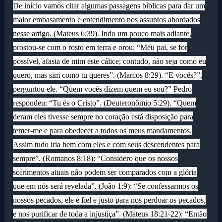
De início vamos citar algumas passagens bíblicas para dar um
maior embasamento e entendimento nos assuntos abordados
nesse artigo. (Mateus 6:39). Indo um pouco mais adiante,
prostou-se com o rosto em terra e orou: “Meu pai, se for
possível, afasta de mim este cálice; contudo, não seja como eu
quero, mas sim como tu queres”. (Marcos 8:29). “E vocês?”,
perguntou ele. “Quem vocês dizem quem eu sou?” Pedro
respondeu: “Tu és o Cristo”. (Deuteronômio 5:29). “Quem
deram eles tivesse sempre no coração está disposição para
temer-me e para obedecer a todos os meus mandamentos.
Assim tudo iria bem com eles e com seus descendentes para
sempre”. (Romanos 8:18): “Considero que os nossos
sofrimentos atuais não podem ser comparados com a glória
que em nós será revelada”. (João 1:9): “Se confessarmos os
nossos pecados, ele é fiel e justo para nos perdoar os pecados,
e nos purificar de toda a injustiça”. (Mateus 18:21-22): “Então