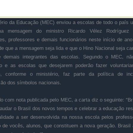
ério da Educação (MEC) enviou a escolas de todo o país 
a mensagem do ministro Ricardo Vélez Rodríguez 
es, professores e demais funcionários neste início de ano 
de que a mensagem seja lida e que o Hino Nacional seja ca
e demais integrantes das escolas. Segundo o MEC, n
ão e as escolas que desejarem poderão fazer voluntaria
e, conforme o ministério, faz parte da política de in
ção dos símbolos nacionais.
o com nota publicada pelo MEC, a carta diz o seguinte: “Bra
udar o Brasil dos novos tempos e celebrar a educação re
lidade a ser desenvolvida na nossa escola pelos profes
o de vocês, alunos, que constituem a nova geração. Brasil