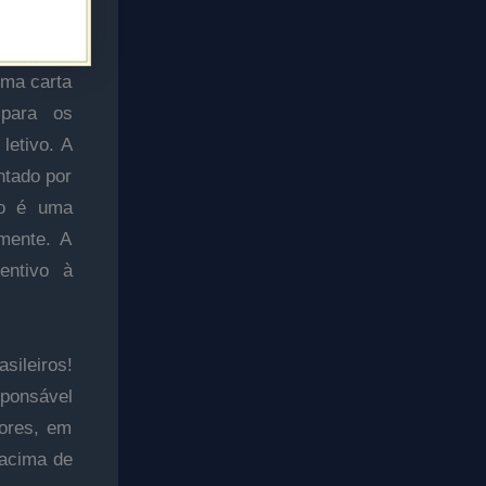
uma carta
para os
letivo. A
ntado por
ão é uma
mente. A
centivo à
sileiros!
sponsável
sores, em
 acima de