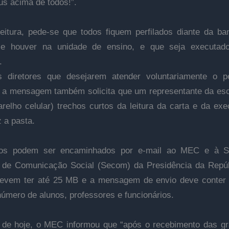
us acima de todos!”.
eitura, pede-se que todos fiquem perfilados diante da ba
 se houver na unidade de ensino, e que seja executad
l.
s diretores que desejarem atender voluntariamente o p
, a mensagem também solicita que um representante da esc
relho celular) trechos curtos da leitura da carta e da ex
z a pasta.
os podem ser encaminhados por e-mail ao MEC e à Se
 de Comunicação Social (Secom) da Presidência da Repú
devem ter até 25 MB e a mensagem de envio deve conter
número de alunos, professores e funcionários.
 de hoje, o MEC informou que “após o recebimento das g