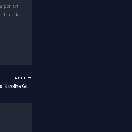
ta por um
olicitada
NEXT
Aniversariante do Dia: Karoline Gomes