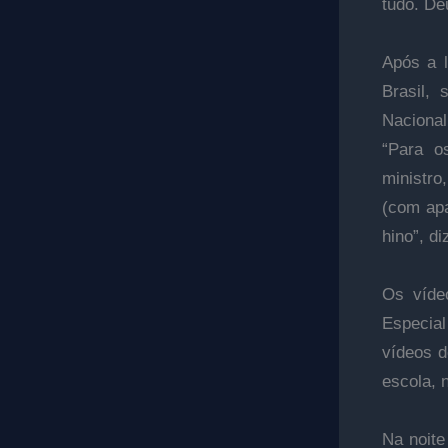
tudo. De
Após a l
Brasil,
Naciona
“Para o
ministro
(com apa
hino”, di
Os víde
Especial
vídeos 
escola, 
Na noite