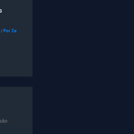
s
/ Por
Ze
são