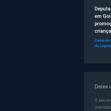
Deputa
em Goi
promoç
crianç
Deixe um
da Legna
Deixe 
O seu en
marcad