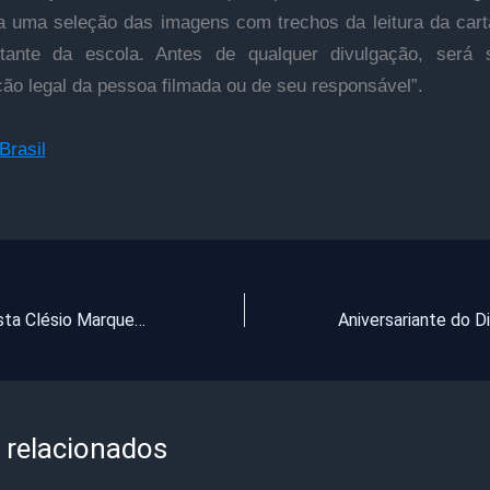
ta uma seleção das imagens com trechos da leitura da car
tante da escola. Antes de qualquer divulgação, será s
ção legal da pessoa filmada ou de seu responsável”.
Brasil
Carro do radialista Clésio Marques, de Itapajé, é alvo de ação criminosa e sofre explosão
 relacionados