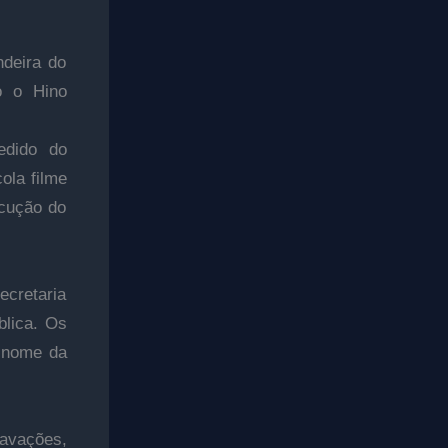
ndeira do
o o Hino
edido do
ola filme
ecução do
cretaria
blica. Os
 nome da
ravações,