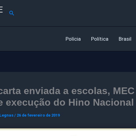
E
Pesquisar
Polícia
Política
Brasil
arta enviada a escolas, MEC
e execução do Hino Nacional
 Legnas
/
26 de fevereiro de 2019