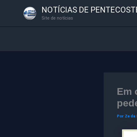
Ir
NOTÍCIAS DE PENTECOST
para
Site de notícias
o
conteúdo
Em c
ped
Por
Ze da