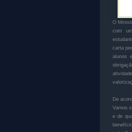
O Minist
com um
estudant
carta pe
alunos 
obrigaç
atividad
valoriza
De acord
Vamos sa
e de qua
benefíci