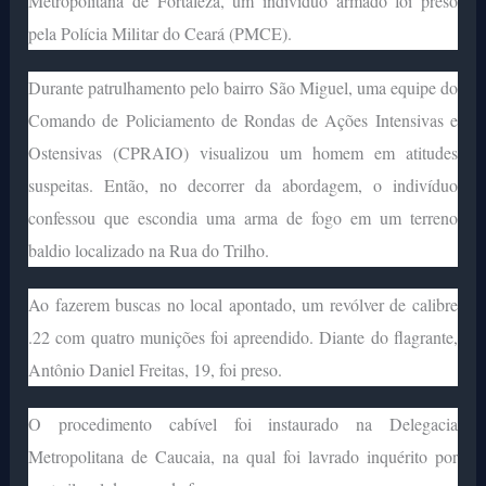
Metropolitana de Fortaleza, um indivíduo armado foi preso
pela Polícia Militar do Ceará (PMCE).
Durante patrulhamento pelo bairro São Miguel, uma equipe do
Comando de Policiamento de Rondas de Ações Intensivas e
Ostensivas (CPRAIO) visualizou um homem em atitudes
suspeitas. Então, no decorrer da abordagem, o indivíduo
confessou que escondia uma arma de fogo em um terreno
baldio localizado na Rua do Trilho.
Ao fazerem buscas no local apontado, um revólver de calibre
.22 com quatro munições foi apreendido. Diante do flagrante,
Antônio Daniel Freitas, 19, foi preso.
O procedimento cabível foi instaurado na Delegacia
Metropolitana de Caucaia, na qual foi lavrado inquérito por