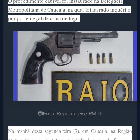
O procedimento cabível foi instaurado na Delegacia
Metropolitana de Caucaia, na qual foi lavrado inquérito
por porte ilegal de arma de fogo.
📷Foto: Reprodução/ PMCE
Na manhã desta segunda-feira (7), em Caucaia, na Região