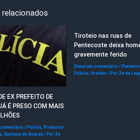
 relacionados
Tiroteio nas ruas de
Pentecoste deixa ho
gravemente ferido
Deixe um comentário
/
Penteco
Polícia
,
tiroteio
/ Por
Ze da Leg
DE EX PREFEITO DE
UÁ É PRESO COM MAIS
ILHÕES
 comentário
/
Polícia
,
Promotor
a
,
Santana do Acaraú
/ Por
Ze