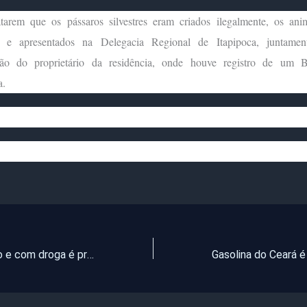
tarem que os pássaros silvestres eram criados ilegalmente, os ani
os e apresentados na Delegacia Regional de Itapipoca, juntame
ação do proprietário da residência, onde houve registro de um 
a.
Homem armado e com droga é preso pelo CPRAIO em Itarema