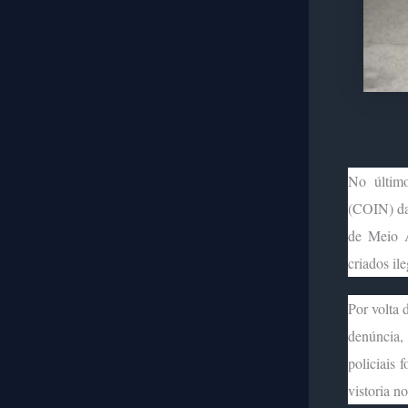
No último
(COIN) da 
de Meio A
criados il
Por volta 
denúncia, 
policiais
vistoria no