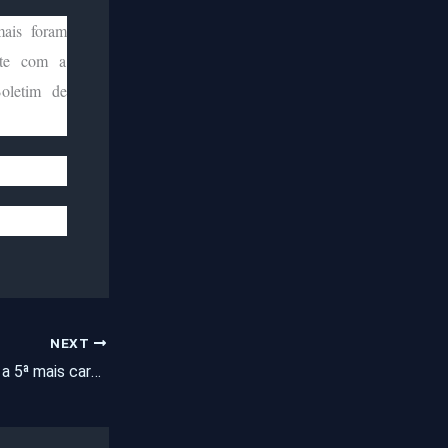
mais foram
nte com a
Boletim de
NEXT
Gasolina do Ceará é a 5ª mais cara do Brasil