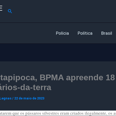
E
Pesquisar
Polícia
Política
Brasil
Itapipoca, BPMA apreende 18
rios-da-terra
 Legnas
/
22 de maio de 2023
tarem que os pássaros silvestres eram criados ilegalmente, os 