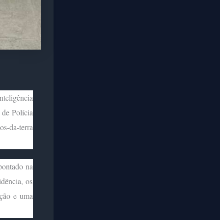
teligência
 de Polícia
s-da-terra
apontado na
idência, os
ição e uma