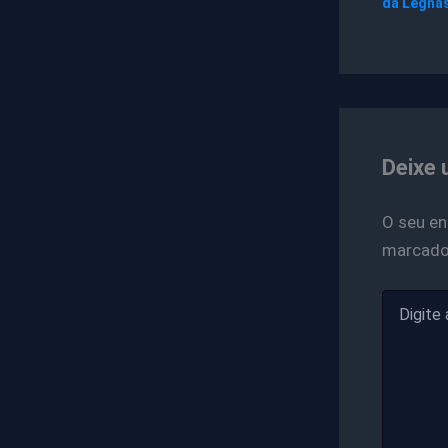
da Legna
Deixe 
O seu en
marcad
Digite
aqui...