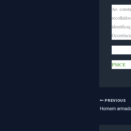
Ao consta
recolhid
identific
Ocorrênci
PMCE
PREVIOUS