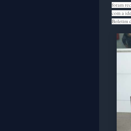
foram rec
com a ide
Boletim 