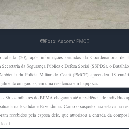
📷Foto: Ascom/ PMCE
 sábado (20), após informações oriundas da Coordenadoria de In
Secretaria da Segurança Pública e Defesa Social (SSPDS), o Batalhão
mbiente da Polícia Militar do Ceará (PMCE) apreendeu 18 canário
egalmente em gaiolas, em uma residência em Itapipoca.
das 8h, os militares do BPMA chegaram até a residência do indivíduo 
situada na localidade Fazendinha. Como o suspeito não estava na res
 foram recebidos pela esposa dele, que autorizou a entrada da compos
 local.