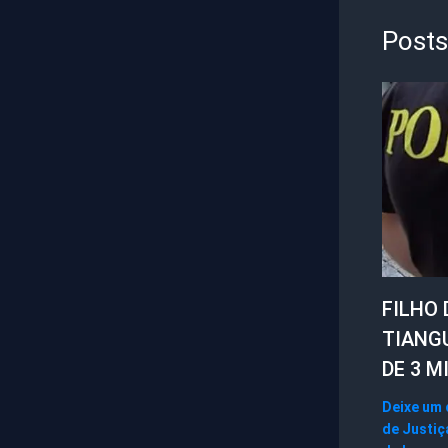
Posts
FILHO 
TIANG
DE 3 M
Deixe um
de Justiç