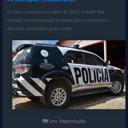
Por
Ze da Legnas
/
23 de junho de 2021
O caso aconteceu em julho de 2019. O bebê deu
entrada em um hospital do município com lesões e
diversas escoriações pelo corpo.
📷Foto: Reprodução