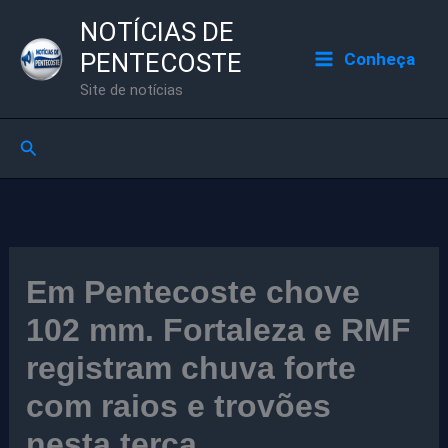
Ir
NOTÍCIAS DE
para
PENTECOSTE
Conheça
o
Site de notícias
conteúdo
Pesquisar
Em Pentecoste chove
102 mm. Fortaleza e RMF
registram chuva forte
com raios e trovões
nesta terça