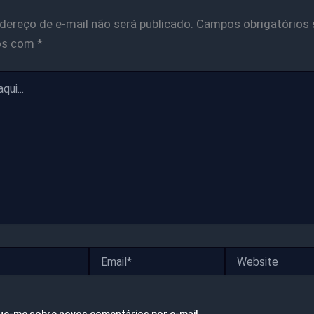
dereço de e-mail não será publicado.
Campos obrigatórios 
os com
*
Email*
Website
ue-me sobre novos comentários por e-mail.