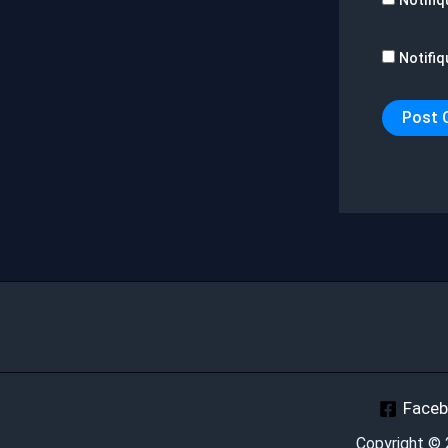
Notifiq
Face
Copyright ©