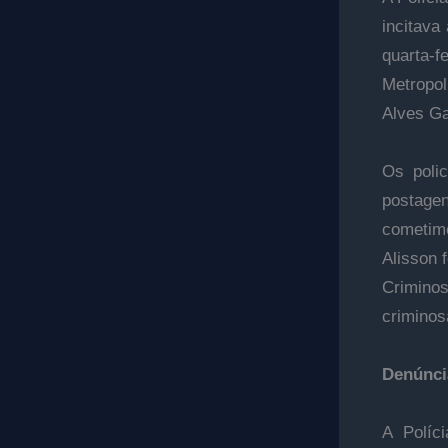
incitava
quarta-
Metropol
Alves Ga
Os polic
postage
cometime
Alisson 
Crimino
criminos
Denúnci
A Políc