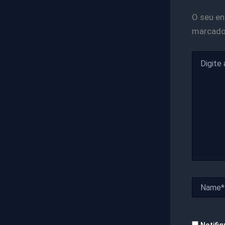
O seu en
marcad
Digite
aqui...
Name*
Notifiq