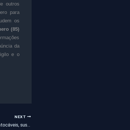
e outros
mero para
judem os
ero (85)
ormações
núncia da
gilo e o
NEXT
Alvo da Operação Intocáveis, suspeito de integrar milícia no Rio é preso no Ceará