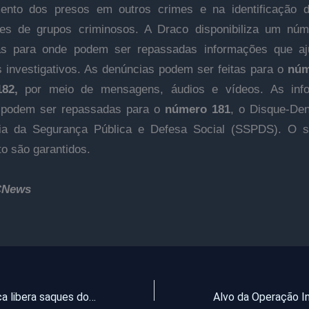
mento dos presos em outros crimes e na identificação d
tes de grupos criminosos. A Draco disponibiliza um nú
as para onde podem ser repassadas informações que a
s investigativos. As denúncias podem ser feitas para o
núm
182,
por meio de mensagens, áudios e vídeos. As inf
podem ser repassadas para o
número 181
, o Disque-De
ria da Segurança Pública e Defesa Social (SSPDS). O si
o são garantidos.
CNews
Caixa Econômica libera saques do FGTS, nesta sexta-feira, para nascidos entre maio e agosto