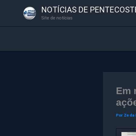
Ir
NOTÍCIAS DE PENTECOST
para
Site de notícias
o
conteúdo
Em r
açõ
Por
Ze da