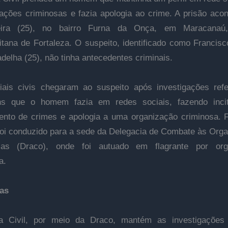
 ações criminosas e fazia apologia ao crime. A prisão aco
feira (25), no bairro Furna da Onça, em Maracanaú
itana de Fortaleza. O suspeito, identificado como Francisc
delha (25), não tinha antecedentes criminais.
iais civis chegaram ao suspeito após investigações ref
ns que o homem fazia em redes sociais, fazendo inci
nto de crimes e apologia a uma organização criminosa. 
foi conduzido para a sede da Delegacia de Combate às Org
sas (Draco), onde foi autuado em flagrante por org
a.
as
ia Civil, por meio da Draco, mantém as investigações