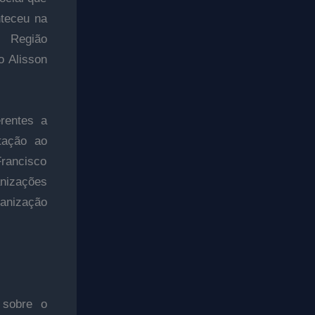
nteceu na
, Região
o Alisson
erentes a
tação ao
Francisco
anizações
anização
 sobre o