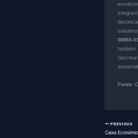
envolvi
integran
denúnci
trabalho
98969-0
também 
Secreta
anonimat
Fonte: 
PREVIOUS