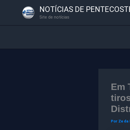
Ir
NOTÍCIAS DE PENTECOST
para
Site de notícias
o
conteúdo
Em 
tiro
Dist
Por
Ze da