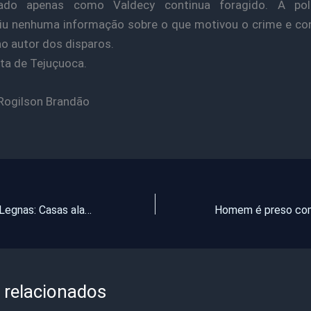
icado apenas como Valdecy continua foragido. A pol
u nenhuma informação sobre o que motivou o crime e co
o autor dos disparos.
a de Tejuçuoca.
Rogilson Brandão
Plantão da TV Legnas: Casas alagadas na Rua Major João Martrins. (Veja vídeo)
 relacionados