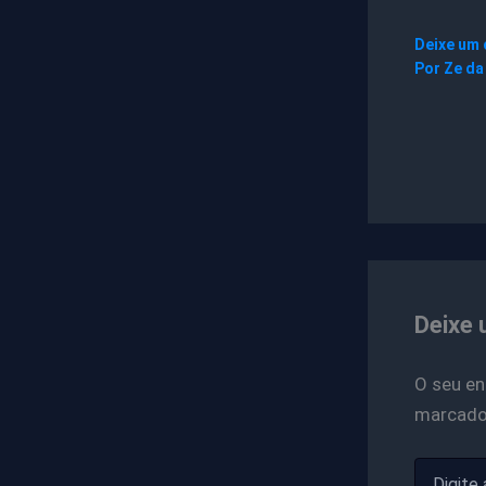
Deixe um
Por
Ze da
Deixe 
O seu en
marcad
Digite