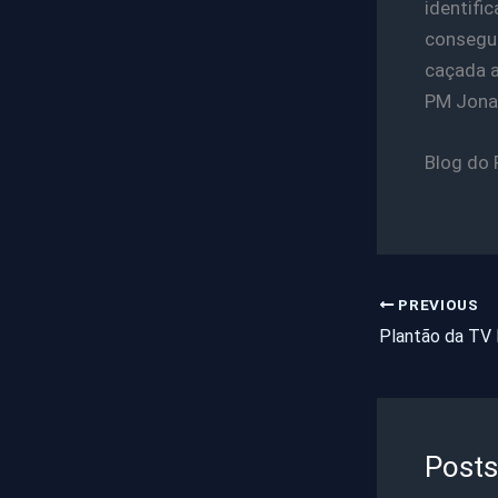
identif
consegui
caçada a
PM Jonat
Blog do 
PREVIOUS
Posts