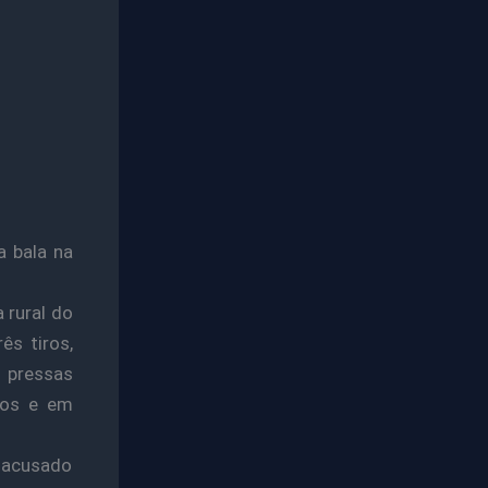
a bala na
 rural do
ês tiros,
s pressas
tos e em
 acusado