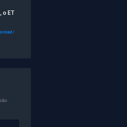
, o ET
orized
/
são