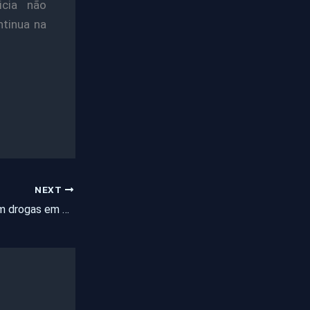
icia não
ntinua na
NEXT
Homem é preso com drogas em Pentecoste