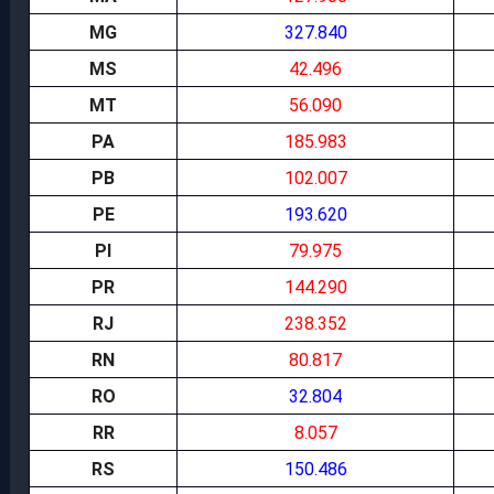
MG
327.840
MS
42.496
MT
56.090
PA
185.983
PB
102.007
PE
193.620
PI
79.975
PR
144.290
RJ
238.352
RN
80.817
RO
32.804
RR
8.057
RS
150.486