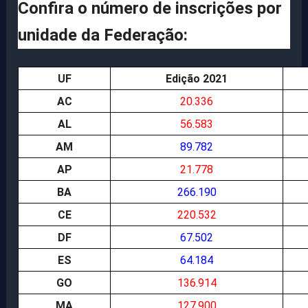
Confira o número de inscrições por
unidade da Federação:
UF
Edição 2021
AC
20.336
AL
56.583
AM
89.782
AP
21.778
BA
266.190
CE
220.532
DF
67.502
ES
64.184
GO
136.914
MA
127.900