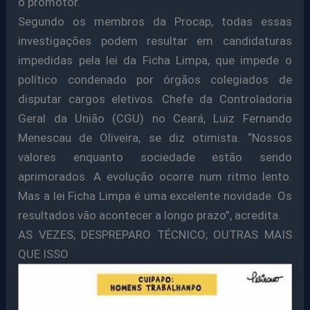
o promotor.
Segundo os membros da Procap, todas essas
investigações podem resultar em candidaturas
impedidas pela lei da Ficha Limpa, que impede o
político condenado por órgãos colegiados de
disputar cargos eletivos. Chefe da Controladoria
Geral da União (CGU) no Ceará, Luiz Fernando
Menescau de Oliveira, se diz otimista. “Nossos
valores enquanto sociedade estão sendo
aprimorados. A evolução ocorre num ritmo lento.
Mas a lei Ficha Limpa é uma excelente novidade. Os
resultados vão acontecer a longo prazo”, acredita.
AS VEZES, DESPREPARO TÉCNICO; OUTRAS MAIS
QUE ISSO