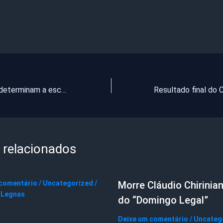
Quais critérios determinam a escolha dos melhores prefeitos?
 relacionados
 comentário
/
Uncategorized
/
Morre Cláudio Chirinian
 Legnas
do “Domingo Legal”
Deixe um comentário
/
Uncateg