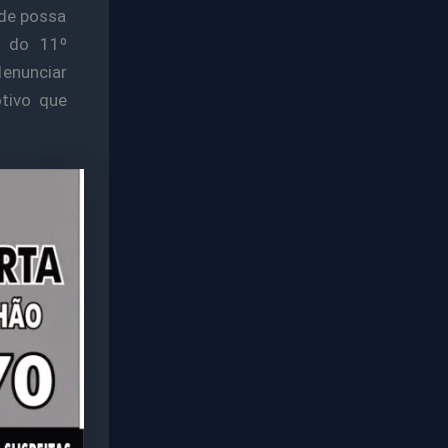
de possa
 do 11º
denunciar
tivo que