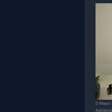
O Major 
Adrianí