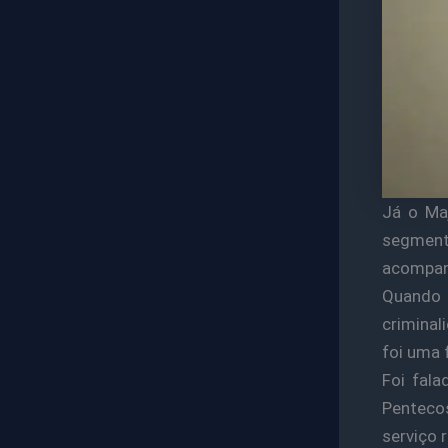
Já o Maj
segment
acompanh
Quando t
criminal
foi uma 
Foi fala
Pentecos
serviço 