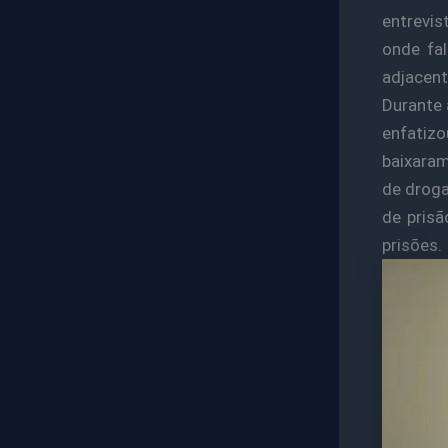
entrevis
onde fa
adjacent
Durante 
enfatiz
baixaram
de droga
de pris
prisões.