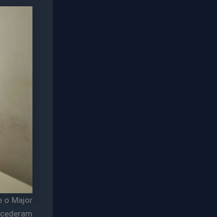
e o Major
ncederam