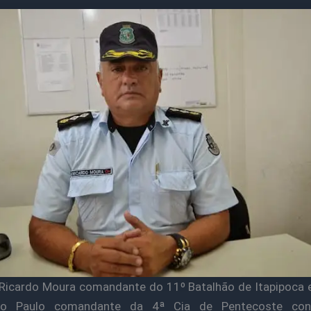
Ricardo Moura comandante do 11º Batalhão de Itapipoca 
zio Paulo comandante da 4ª Cia de Pentecoste co