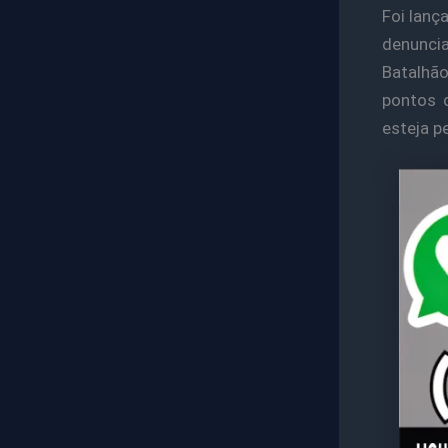
Foi lan
denunc
Batalhão
pontos 
esteja p