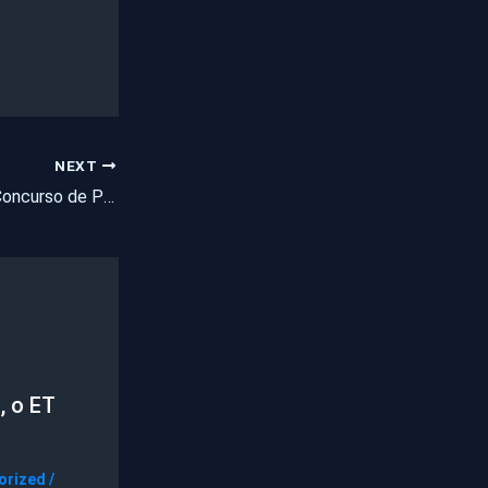
NEXT
Resultado final do Concurso de Pentecoste deverá sair nesta sexta feira
, o ET
orized
/