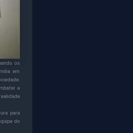
quando os
mília em
ociedade.
ombater a
realidade
tura para
equipe do