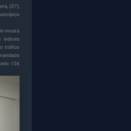
ra, (07),
nicípios
rdo moura
 índices
o tráfico
m mandado
uado 156