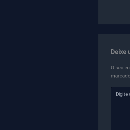
Deixe 
O seu en
marcad
Digite
aqui...