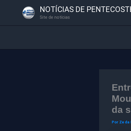
Ir
NOTÍCIAS DE PENTECOST
para
Site de notícias
o
conteúdo
Entr
Mour
da s
Por
Ze da