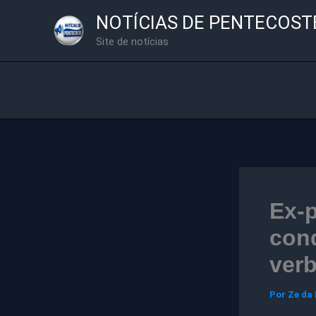
Ir
NOTÍCIAS DE PENTECOST
para
Site de notícias
o
conteúdo
Ex-p
cond
verb
Por
Ze da