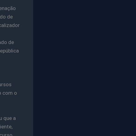
denação
ado de
calizador
o
ado de
epública
ursos
do com o
u que a
iente,
ecurso