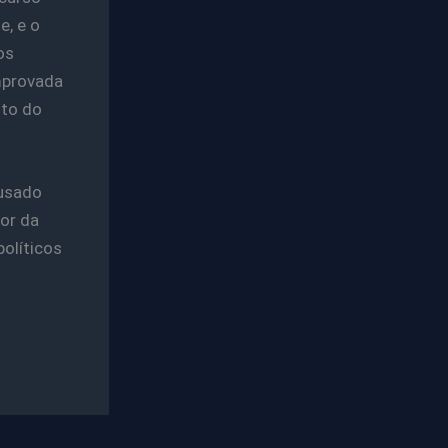
e, e o
os
mprovada
nto do
ausado
or da
olíticos