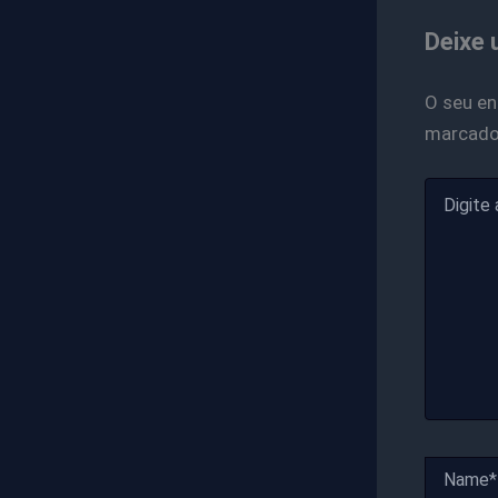
Deixe 
O seu en
marcad
Digite
aqui...
Name*