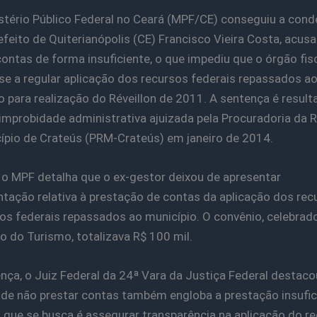
stério Público Federal no Ceará (MPF/CE) conseguiu a con
efeito de Quiterianópolis (CE) Francisco Vieira Costa, acus
contas de forma insuficiente, o que impediu que o órgão fis
sse a regular aplicação dos recursos federais repassados a
o para realização do Réveillon de 2011. A sentença é result
improbidade administrativa ajuizada pela Procuradoria da R
ípio de Crateús (PRM-Crateús) em janeiro de 2014.
 o MPF detalha que o ex-gestor deixou de apresentar
ação relativa à prestação de contas da aplicação dos rec
ros federais repassados ao município. O convênio, celebra
io do Turismo, totalizava R$ 100 mil.
nça, o Juiz Federal da 24ª Vara da Justiça Federal destaco
de não prestar contas também engloba a prestação insufic
 que se busca é assegurar transparência na aplicação do r