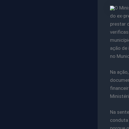
O Mini
do ex-pr
prestar 
verifica
municípi
ação de 
no Munic
Na ação,
document
financei
Ministér
Na sente
conduta 
porque o