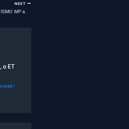
NEXT
GUERRA AO NEPOTISMO: MP amplia fiscalização à nomeação de parentes
, o ET
orized
/