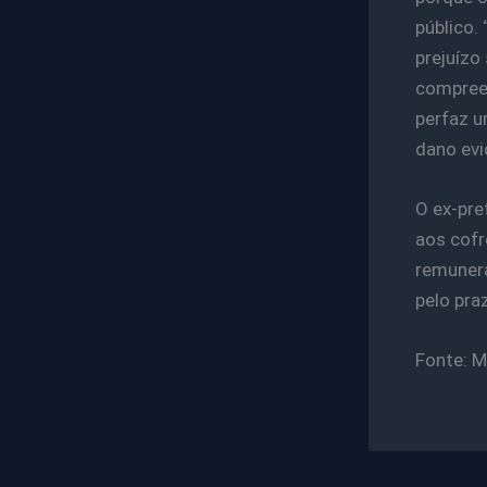
público. 
prejuízo
compreen
perfaz u
dano evi
O ex-pre
aos cofr
remunera
pelo pra
Fonte: M