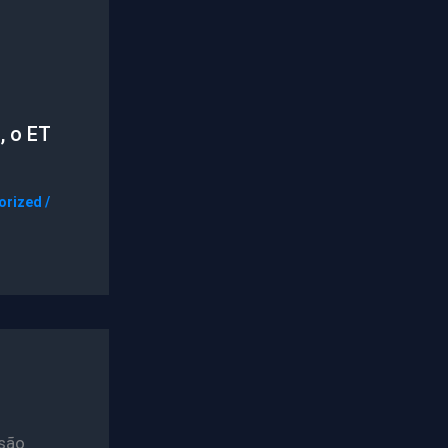
, o ET
orized
/
são