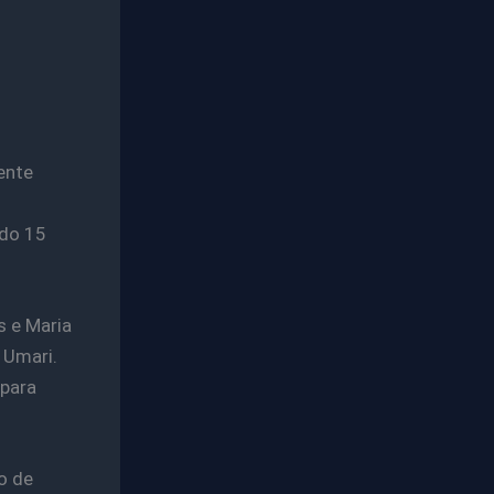
ente
ndo 15
s e Maria
e Umari.
 para
o de