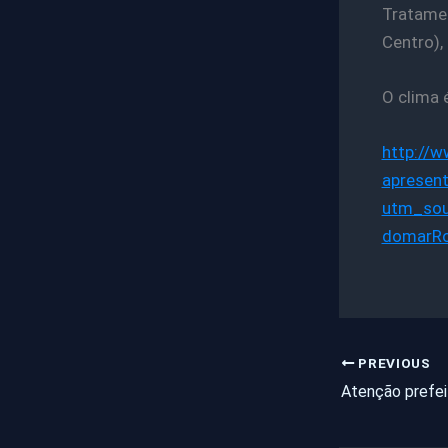
Tratamen
Centro),
O clima 
http://
apresent
utm_sou
domarRo
PREVIOUS