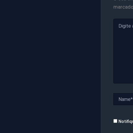
marcad
Digite
aqui...
Name*
Notifiq