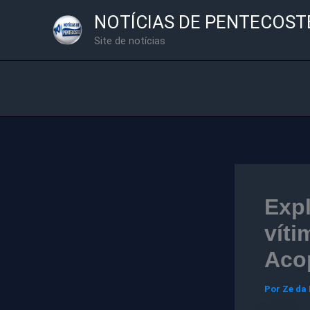
Ir
NOTÍCIAS DE PENTECOST
para
Site de notícias
o
conteúdo
Exp
víti
Aco
Por
Ze da