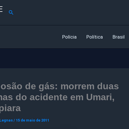
E
Pesquisar
Polícia
Política
Brasil
losão de gás: morrem duas
mas do acidente em Umari,
piara
 Legnas
/
15 de maio de 2011