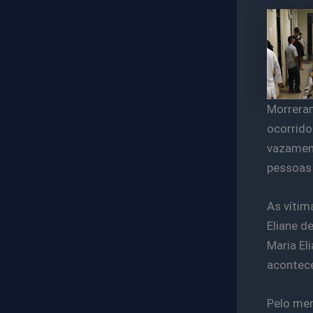
Morreram
ocorrido
vazament
pessoas
As vítim
Eliane de
Maria El
acontece
Pelo men