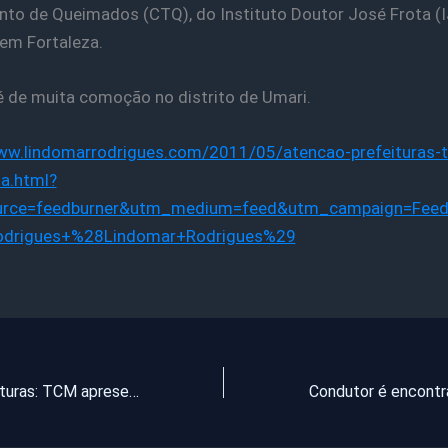
to de Queimados (CTQ), do Instituto Doutor José Frota (I
 em Fortaleza.
é de muita comoção no distrito de Umari.
www.lindomarrodrigues.com/2011/05/atencao-prefeituras-
a.html?
rce=feedburner&utm_medium=feed&utm_campaign=Fee
drigues+%28Lindomar+Rodrigues%29
Atenção prefeituras: TCM apresenta portal da Transparência na Assembleia