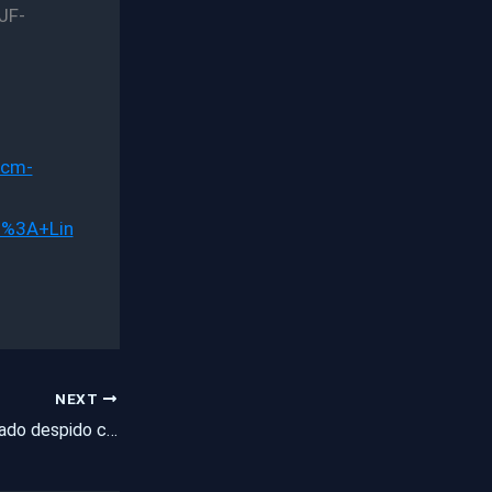
JF-
tcm-
d%3A+Lin
NEXT
Condutor é encontrado despido com garota de 17 anos após colisão