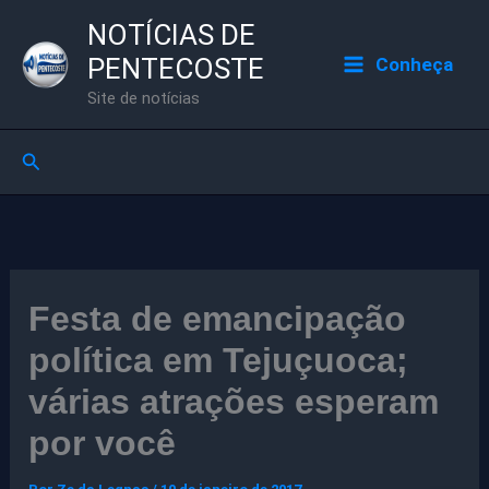
Ir
NOTÍCIAS DE
para
PENTECOSTE
Conheça
o
Site de notícias
conteúdo
Pesquisar
Festa de emancipação
política em Tejuçuoca;
várias atrações esperam
por você