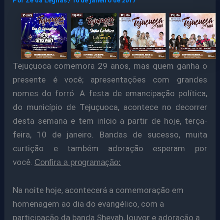
Por
Ze da Legnas
/
10 de janeiro de 2017
Tejuçuoca comemora 29 anos, mas quem ganha o
presente é você; apresentações com grandes
nomes do forró.
A
festa de emancipação política,
do município de Tejuçuoca, acontece no decorrer
desta semana e tem início a partir de hoje, terça-
feira, 10 de janeiro. Bandas de sucesso, muita
curtição e também adoração esperam por
você.
Confira a programação:
Na noite hoje, acontecerá a comemoração em
homenagem ao dia do evangélico, com a
participação da banda Shevah, louvor e adoração
a