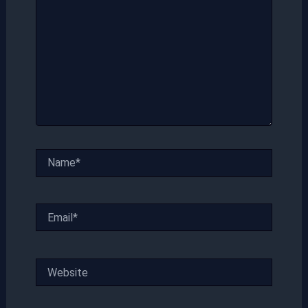
Name*
Email*
Website