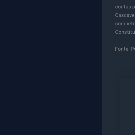
contas p
Cascavel
competên
Constitu
Fonte: P