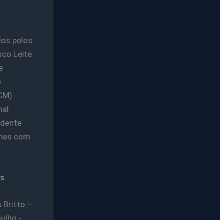
dos pelos
sco Leite
e
e
CM).
nal
idente
alhes com
as
 Britto –
ulho -,