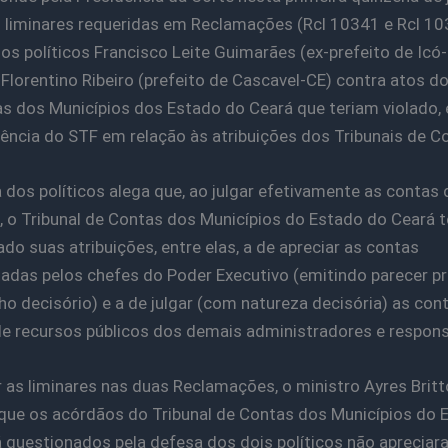
u liminares requeridas em Reclamações (Rcl 10341 e Rcl 10
os políticos Francisco Leite Guimarães (ex-prefeito de Icó-
Florentino Ribeiro (prefeito de Cascavel-CE) contra atos do
s dos Municípios dos Estado do Ceará que teriam violado, 
dência do STF em relação às atribuições dos Tribunais de C
 dos políticos alega que, ao julgar efetivamente as contas 
s, o Tribunal de Contas dos Municípios do Estado do Ceará t
ado suas atribuições, entre elas, a de apreciar as contas
adas pelos chefes do Poder Executivo (emitindo parecer pr
o decisório) e a de julgar (com natureza decisória) as con
e recursos públicos dos demais administradores e respons
 as liminares nas duas Reclamações, o ministro Ayres Britt
que os acórdãos do Tribunal de Contas dos Municípios do 
 questionados pela defesa dos dois políticos não apreciar