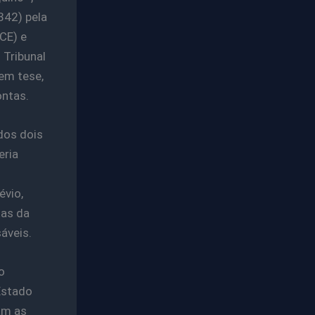
342) pela
CE) e
 Tribunal
em tese,
ontas.
dos dois
eria
évio,
tas da
áveis.
o
Estado
am as