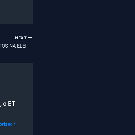
NEXT
PREVISÃO DE GASTOS NA ELEIÇÃO PARA GOVERNADOR DO CEARÁ.
, o ET
orized
/