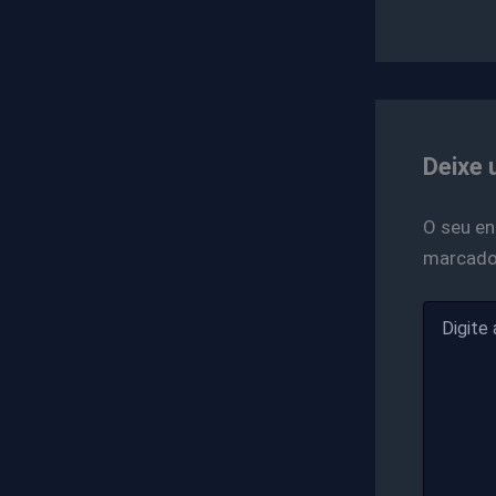
Deixe 
O seu en
marcad
Digite
aqui...