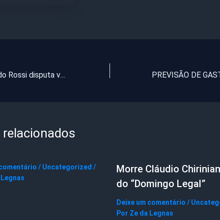
Cantor Reginaldo Rossi disputa vaga de deputado estadual em Pernambuco
 relacionados
 comentário
/
Uncategorized
/
Morre Cláudio Chirinian
 Legnas
do “Domingo Legal”
Deixe um comentário
/
Uncateg
Por
Ze da Legnas