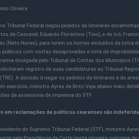
nio Oliveira
o Tribunal Federal negou pedidos de liminares encaminha
itos de Cascavel, Eduardo Florentino (Tino), e de Icó, Franci
s (Neto Nunes), para terem os nomes excluídos da listra d
 públicos com contas desaprovadas e nota de improbidad
rativa divulgada pelo Tribunal de Contas dos Municípios (T
licitaram registro de suas candidaturas ao Tribunal Regio
l (TRE). A decisão d negar os pedidos de liminares é do pres
em exercício, ministro Ayres de Brito.Veja abaixo mais det
ões da assessoria de imprensa do STF.
s em reclamações de políticos cearenses são indeferid
residente do Supremo Tribunal Federal (STF), ministro Ayres
onde pela Presidência da Corte nesta primeira quinzena de j