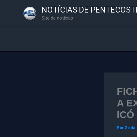
Ir
NOTÍCIAS DE PENTECOST
para
Site de notícias
o
conteúdo
FIC
A E
ICÓ
Por
Ze da