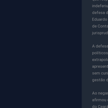
indeferi
defesa d
Eduardo 
de Conta
jurispru
A defesa
político
extrapol
apresent
sem cunh
gestão d
Ao negar
afirmou 
do Ceará