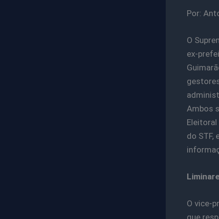
Por: Anto
O Suprem
ex-prefe
Guimarãe
gestores
administ
Ambos so
Eleitora
do STF, 
informaç
Liminare
O vice-p
que resp