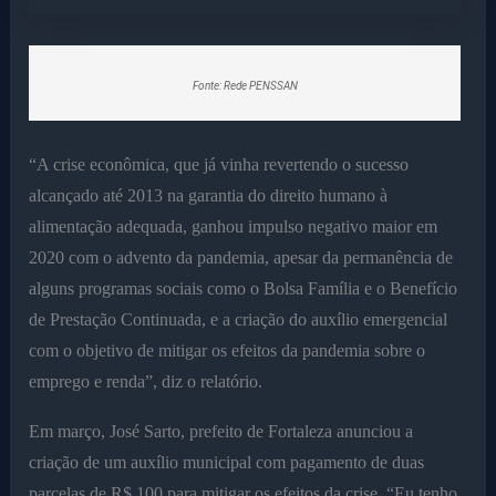
Fonte: Rede PENSSAN
“A crise econômica, que já vinha revertendo o sucesso
alcançado até 2013 na garantia do direito humano à
alimentação adequada, ganhou impulso negativo maior em
2020 com o advento da pandemia, apesar da permanência de
alguns programas sociais como o Bolsa Família e o Benefício
de Prestação Continuada, e a criação do auxílio emergencial
com o objetivo de mitigar os efeitos da pandemia sobre o
emprego e renda”, diz o relatório.
Em março, José Sarto, prefeito de Fortaleza anunciou a
criação de um auxílio municipal com pagamento de duas
parcelas de R$ 100 para mitigar os efeitos da crise. “Eu tenho