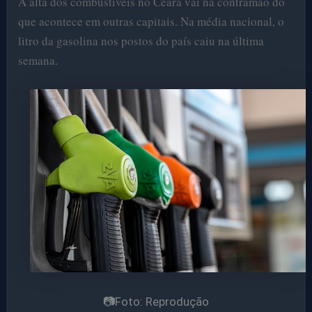
A alta dos combustíveis no Ceará vai na contramão do
que acontece em outras capitais. Na média nacional, o
litro da gasolina nos postos do país caiu na última
semana.
📷Foto: Reprodução