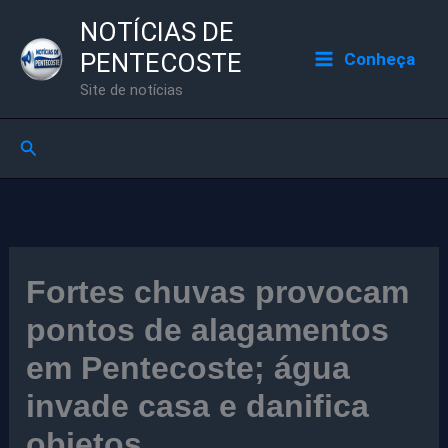
Ir
NOTÍCIAS DE
para
PENTECOSTE
Conheça
o
Site de notícias
conteúdo
Pesquisar
Fortes chuvas provocam
pontos de alagamentos
em Pentecoste; água
invade casa e danifica
objetos