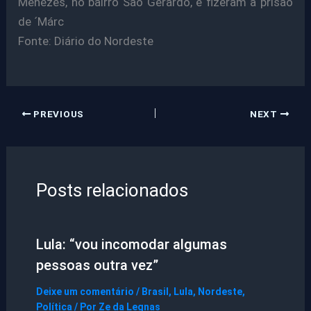
Menezes, no bairro São Gerardo, e fizeram a prisão
de ´Márc
Fonte: Diário do Nordeste
PREVIOUS
NEXT
Posts relacionados
Lula: “vou incomodar algumas
pessoas outra vez”
Deixe um comentário
/
Brasil
,
Lula
,
Nordeste
,
Política
/ Por
Ze da Legnas