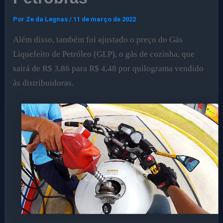
Por
Ze da Legnas
/
11 de março de 2022
Além disso, também foi ajustado o preço do Gás
Liquefeito de Petróleo (GLP), o gás de cozinha, que
sairá de R$ 3,86 para R$ 4,48 por quilograma vendido
às distribuidoras.