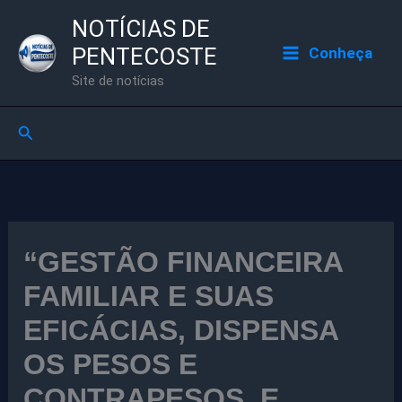
Ir
NOTÍCIAS DE
para
PENTECOSTE
Conheça
o
Site de notícias
conteúdo
Pesquisar
“GESTÃO FINANCEIRA
FAMILIAR E SUAS
EFICÁCIAS, DISPENSA
OS PESOS E
CONTRAPESOS, E