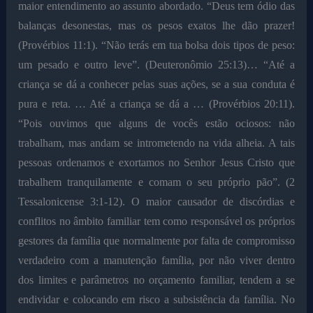
maior entendimento ao assunto abordado. “Deus tem ódio das
balanças desonestas, mas os pesos exatos lhe dão prazer!
(Provérbios 11:1). “Não terás em tua bolsa dois tipos de peso:
um pesado e outro leve”. (Deuteronômio 25:13)… “Até a
criança se dá a conhecer pelas suas ações, se a sua conduta é
pura e reta. … Até a criança se dá a … (Provérbios 20:11).
“Pois ouvimos que alguns de vocês estão ociosos: não
trabalham, mas andam se intrometendo na vida alheia. A tais
pessoas ordenamos e exortamos no Senhor Jesus Cristo que
trabalhem tranquilamente e comam o seu próprio pão”. (2
Tessalonicense 3:1-12). O maior causador de discórdias e
conflitos no âmbito familiar tem como responsável os próprios
gestores da família que normalmente por falta de compromisso
verdadeiro com a manutenção família, por não viver dentro
dos limites e parâmetros no orçamento familiar, tendem a se
endividar e colocando em risco a subsistência da família. No