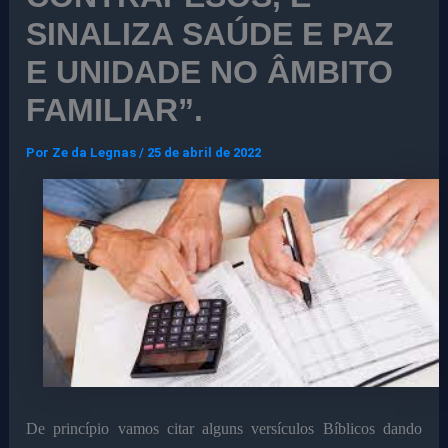
SINALIZA SAÚDE E PAZ
E UNIDADE NO ÂMBITO
FAMILIAR”.
Por
Ze da Legnas
/
25 de abril de 2022
De princípio vamos citar alguns versículos Bíblicos dando