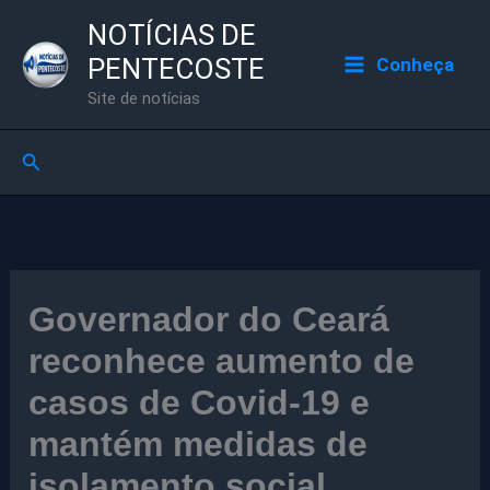
Ir
NOTÍCIAS DE
para
PENTECOSTE
Conheça
o
Site de notícias
conteúdo
Pesquisar
Governador do Ceará
reconhece aumento de
casos de Covid-19 e
mantém medidas de
isolamento social