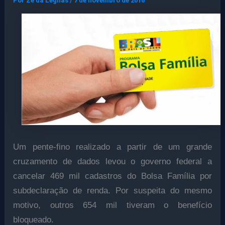
Por
Ze da Legnas
/
7 de novembro de 2016
Um pente-fino realizado a partir de um grande
cruzamento de dados levou o governo federal a
cancelar 469 mil cadastros do Bolsa Família por
subdeclaração de renda. Por suspeita do mesmo
motivo, outros 654 mil tiveram o benefício
bloqueado.