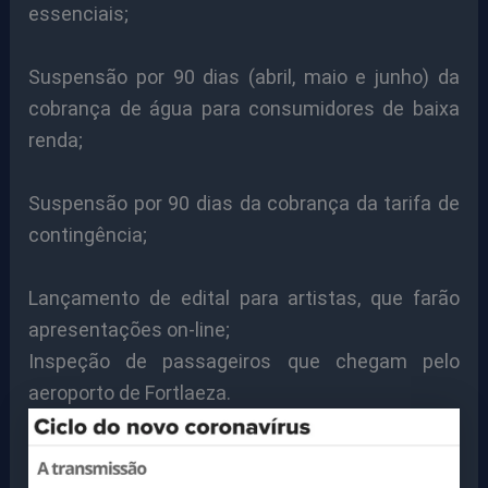
essenciais;
Suspensão por 90 dias (abril, maio e junho) da
cobrança de água para consumidores de baixa
renda;
Suspensão por 90 dias da cobrança da tarifa de
contingência;
Lançamento de edital para artistas, que farão
apresentações on-line;
Inspeção de passageiros que chegam pelo
aeroporto de Fortlaeza.