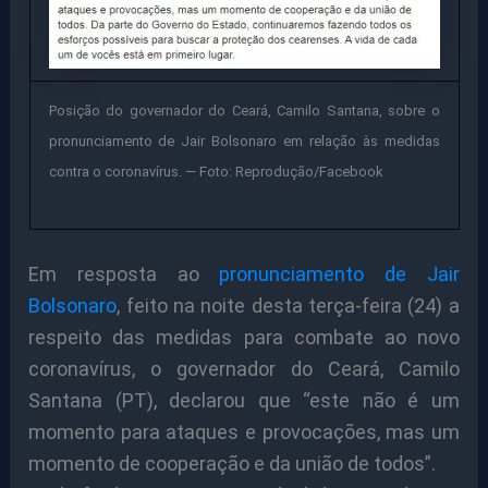
Posição do governador do Ceará, Camilo Santana, sobre o
pronunciamento de Jair Bolsonaro em relação às medidas
contra o coronavírus. — Foto: Reprodução/Facebook
Em resposta ao
pronunciamento de Jair
Bolsonaro
, feito na noite desta terça-feira (24) a
respeito das medidas para combate ao novo
coronavírus, o governador do Ceará, Camilo
Santana (PT), declarou que “este não é um
momento para ataques e provocações, mas um
momento de cooperação e da união de todos”.