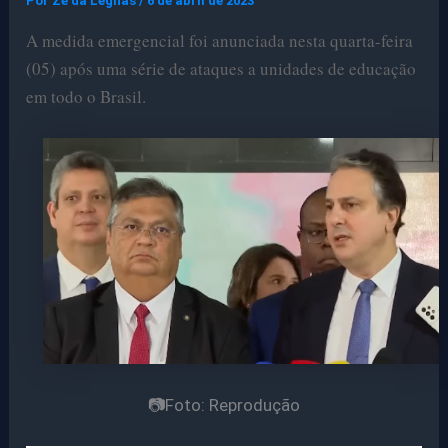
Por
Ze da Legnas
/
6 de abril de 2023
A medida emergencial foi anunciada nesta quarta-feira
(05) após uma série de ataques a unidades de educação
em todo o Brasil.
📷Foto: Reprodução