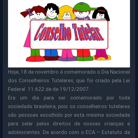
Hoje, 18 de novembro é comemorado o Dia Nacional
dos Conselheiros Tutelares, que foi criado pela Lei
Federal 11.622 de de 19/12/2007.
Era um dia para ser comemorado por toda
sociedade brasileira, pois os conselheiros tutelares
são pessoas escolhido por esta mesma sociedade
para zelar pelos direitos de nossas crianças e
adolescentes. De acordo com o ECA – Estatuto da