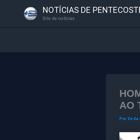
Ir
NOTÍCIAS DE PENTECOST
para
Site de notícias
o
conteúdo
HOM
AO 
Por
Ze da