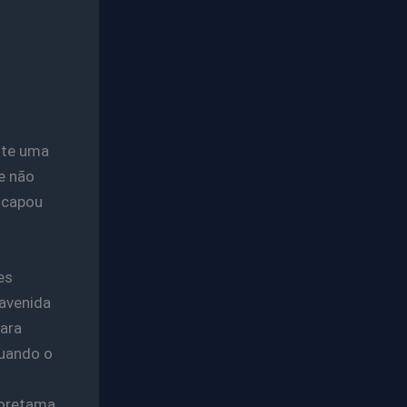
nte uma
e não
escapou
es
 avenida
ara
quando o
doretama,