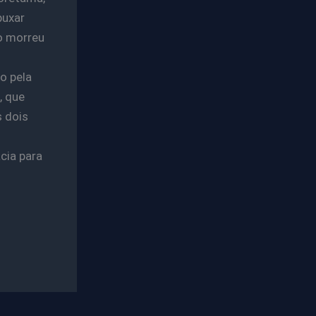
puxar
o morreu
o pela
, que
s dois
cia para