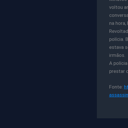
voltou a
conversa
na hora,
Revoltad
polícia.
estava s
irmãos.
A políci
prestar 
Fonte:
h
assassin