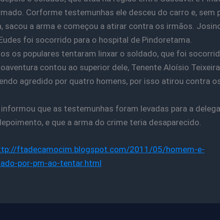
rmado. Corforme testemunhas ele desceu do carro e, sem 
, sacou a arma e começou a atirar contra os irmãos. Josin
 Eudes foi socorrido para o hospital de Pindoretama.
os os populares tentaram linxar o soldado, que foi socorrid
 Boaventura contou ao superior dele, Tenente Aloísio Teixeira
endo agredido por quatro homens, por isso atirou contra o
a informou que as testemunhas foram levadas para a delega
depoimento, e que a arma do crime teria desaparecido.
ttp://ftadecamocim.blogspot.com/2011/05/homem-e-
ado-por-pm-ao-tentar.html