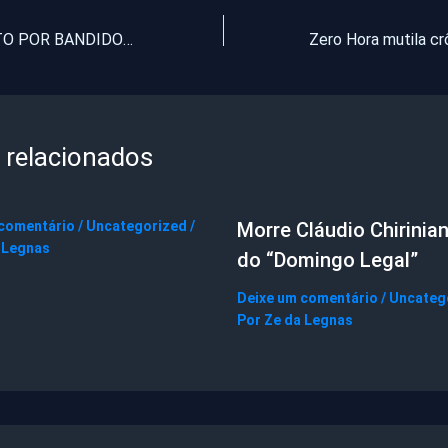
IDOSO É MORTO POR BANDIDOS PARA ROUBAR SUA APOSENTADORIA
 relacionados
 comentário
/
Uncategorized
/
Morre Cláudio Chirinian
 Legnas
do “Domingo Legal”
Deixe um comentário
/
Uncateg
Por
Ze da Legnas