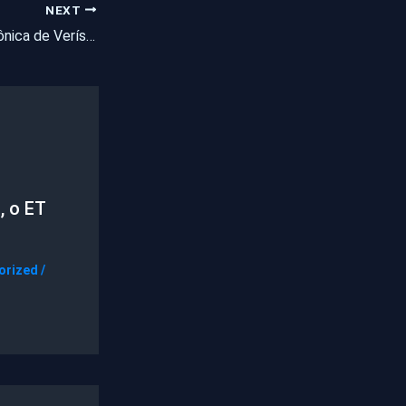
NEXT
Zero Hora mutila crônica de Veríssimo‏
, o ET
orized
/