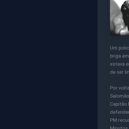
Um polic
briga em
estava e
de ser l
Por vol
Salomão,
Capitão 
defender
PM recuo
Minutos 