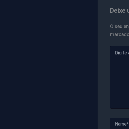
Deixe 
O seu en
marcad
Digite
aqui...
Name*