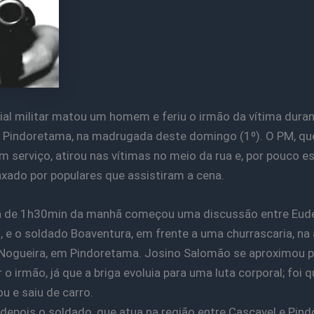
ial militar matou um homem e feriu o irmão da vítima dura
 Pindoretama, na madrugada deste domingo (1º). O PM, qu
m serviço, atirou nas vítimas no meio da rua e, por pouco 
inxado por populares que assistiram a cena.
ta de 1h30min da manhã começou uma discussão entre Eud
 e o soldado Boaventura, em frente a uma churrascaria, na
Nogueira, em Pindoretama. Josino Salomão se aproximou p
 o irmão, já que a briga evoluia para uma luta corporal; foi 
u e saiu de carro.
depois o soldado, que atua na região entre Cascavel e Pin