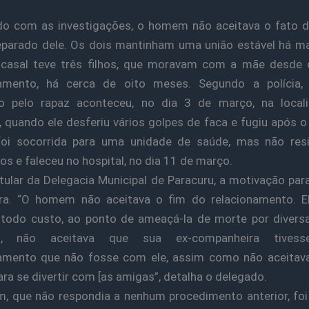
do com as investigações, o homem não aceitava o fato d
eparado dele. Os dois mantinham uma união estável há m
 casal teve três filhos, que moravam com a mãe desde 
namento, há cerca de oito meses. Segundo a polícia,
do pelo rapaz aconteceu, no dia 3 de março, na local
 quando ele desferiu vários golpes de faca e fugiu após o 
foi socorrida para uma unidade de saúde, mas não resi
os e faleceu no hospital, no dia 11 de março.
itular da Delegacia Municipal de Paracuru, a motivação par
ara. “O homem não aceitava o fim do relacionamento. El
 todo custo, ao ponto de ameaçá-la de morte por divers
s, não aceitava que sua ex-companheira tivess
namento que não fosse com ele, assim como não aceitava
ara se divertir com [as amigas”, detalha o delegado.
 que não respondia a nenhum procedimento anterior, fo