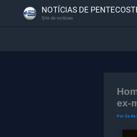
Ir
NOTÍCIAS DE PENTECOST
para
Site de notícias
o
conteúdo
Hom
ex-m
Por
Ze da