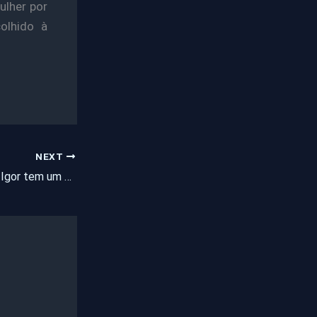
ulher por
colhido à
NEXT
Pentecoste: Pedro Igor tem um sonho e conta com a sua ajuda para realizar