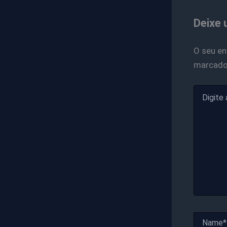
Deixe 
O seu en
marcad
Digite
aqui...
Name*