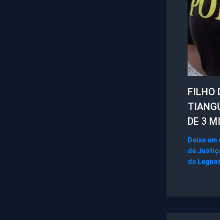
FILHO 
TIANG
DE 3 M
Deixe um
de Justiç
da Legna