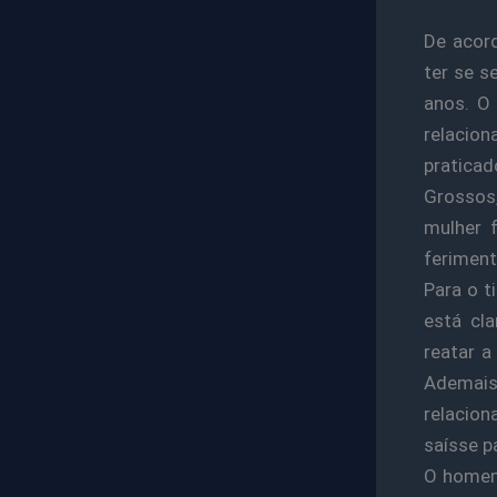
De acor
ter se s
anos. O
relacio
pratica
Grossos,
mulher 
feriment
Para o t
está cl
reatar a
Ademai
relacio
saísse p
O homem,