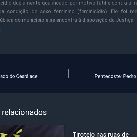
cídio duplamente qualificado, por motivo fútil e contra a m
a condição de sexo feminino (feminicídio). Ele foi re
ública do município e se encontra à disposição da Justiça.
1
Governo do Estado do Ceará aceita sugestão do Deputado Danilo Forte; Açude Melancias sairá do papel
 relacionados
Tiroteio nas ruas de