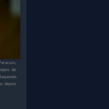
Paracuru,
golpes de
sfaqueada
as depois