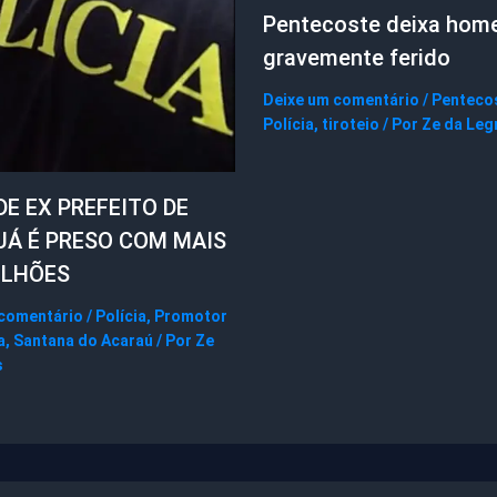
Pentecoste deixa ho
gravemente ferido
Deixe um comentário
/
Penteco
Polícia
,
tiroteio
/ Por
Ze da Leg
DE EX PREFEITO DE
UÁ É PRESO COM MAIS
ILHÕES
 comentário
/
Polícia
,
Promotor
a
,
Santana do Acaraú
/ Por
Ze
s