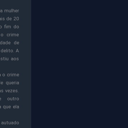
a mulher
ais de 20
o fim do
 o crime
idade de
delito. A
stiu aos
a o crime
e queria
as vezes.
e outro
 que ela
i autuado