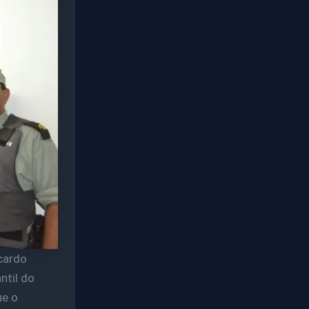
icardo
til do
ue o