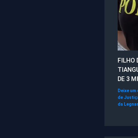
FILHO 
TIANG
DE 3 M
Deixe um
de Justiç
da Legna