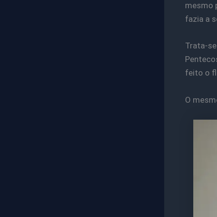
mesmo po
fazia a 
Trata-se
Pentecos
feito o f
O mesmo 