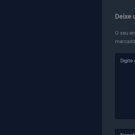
Deixe 
O seu en
marcad
Digite
aqui...
Name*