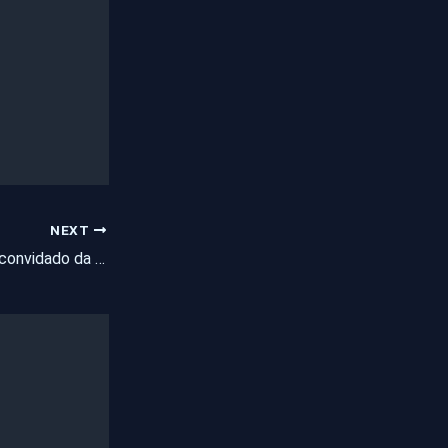
NEXT
Torres Carneiro é o convidado da TV Legnas deste segunda feira