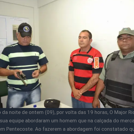
o da noite de ontem (09), por volta das 19 horas, O Major R
sua equipe abordaram um homem que na calçada do mercan
em Pentecoste. Ao fazerem a abordagem foi constatado q