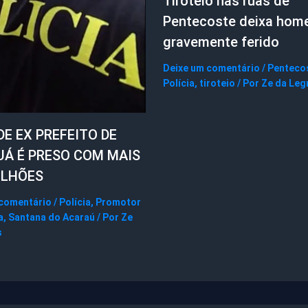
Tiroteio nas ruas de
Pentecoste deixa ho
gravemente ferido
Deixe um comentário
/
Penteco
Polícia
,
tiroteio
/ Por
Ze da Leg
DE EX PREFEITO DE
UÁ É PRESO COM MAIS
ILHÕES
 comentário
/
Polícia
,
Promotor
a
,
Santana do Acaraú
/ Por
Ze
s