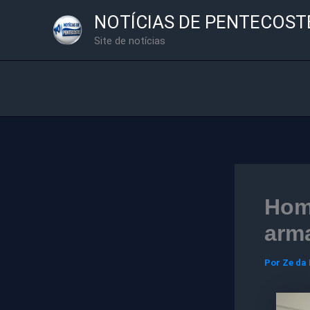
Ir
NOTÍCIAS DE PENTECOST
para
Site de notícias
o
conteúdo
Home
arm
Por
Ze da