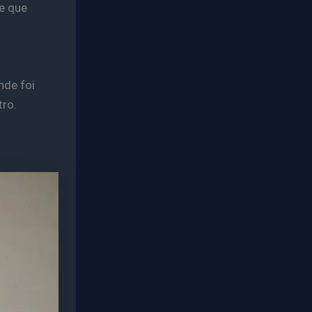
e que
nde foi
tro.