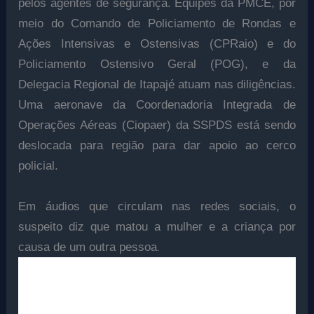
pelos agentes de segurança. Equipes da PMCE, por
meio do Comando de Policiamento de Rondas e
Ações Intensivas e Ostensivas (CPRaio) e do
Policiamento Ostensivo Geral (POG), e da
Delegacia Regional de Itapajé atuam nas diligências.
Uma aeronave da Coordenadoria Integrada de
Operações Aéreas (Ciopaer) da SSPDS está sendo
deslocada para região para dar apoio ao cerco
policial.
Em áudios que circulam nas redes sociais, o
suspeito diz que matou a mulher e a criança por
.
causa de um outra pessoa