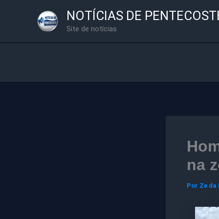
Ir
NOTÍCIAS DE PENTECOST
para
Site de notícias
o
conteúdo
Hom
na z
Por
Ze da