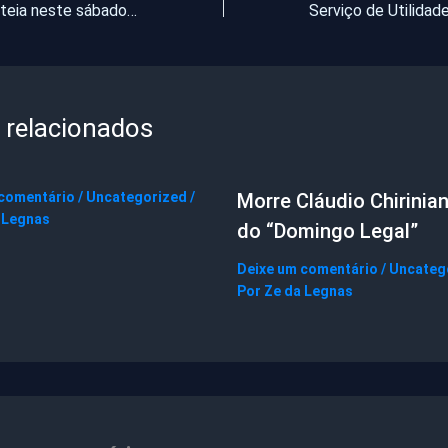
Mega-Sena sorteia neste sábado prêmio de R$ 11 milhões
 relacionados
 comentário
/
Uncategorized
/
Morre Cláudio Chirinian
 Legnas
do “Domingo Legal”
Deixe um comentário
/
Uncateg
Por
Ze da Legnas