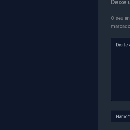
Deixe 
O seu en
marcad
Digite
aqui...
Name*