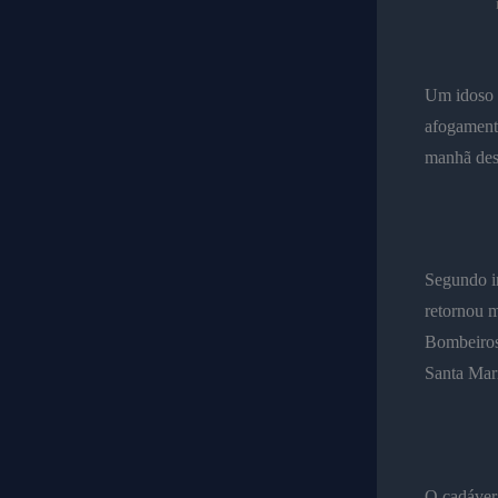
Um idoso 
afogament
manhã des
Segundo i
retornou m
Bombeiros 
Santa Mari
O cadáver 