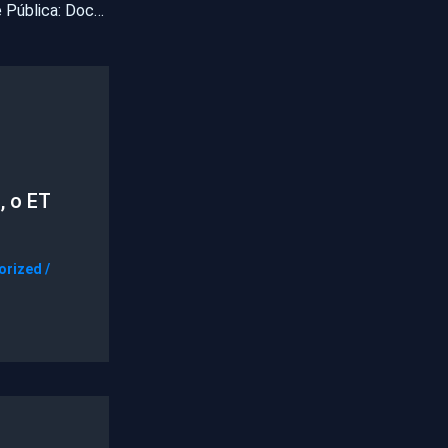
Serviço de Utilidade Pública: Documentos perdidos em Pentecoste
, o ET
orized
/