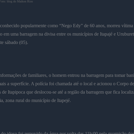
Foto: blog do Maikon Rios
conhecido popularmente como “Nego Edy” de 60 anos, morreu vítima
o em uma barragem na divisa entre os municípios de Itapajé e Urubure
te sábado (05).
nformações de familiares, o homem entrou na barragem para tomar ban
ais a superfície. A polícia foi chamada até o local e acionou o Corpo d
de Itapipoca que deslocou-se até a região da barragem que fica locali
a, zona rural do município de Itapejé.
do idoso foi removido da água por volta das 11h:00 pela guarnição do