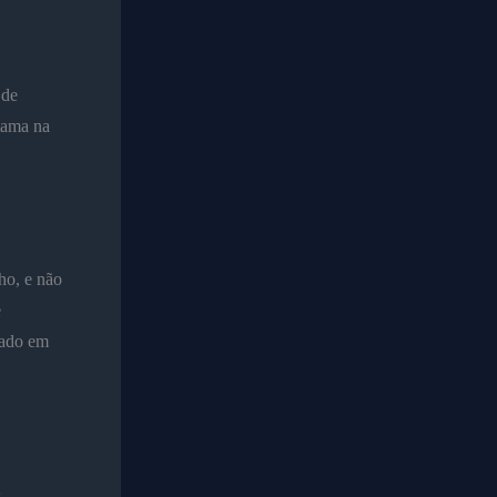
 de
tama na
ho, e não
e
zado em
s