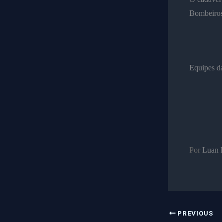
Bombeiros
Equipes da
Por
Luan 
PREVIOUS