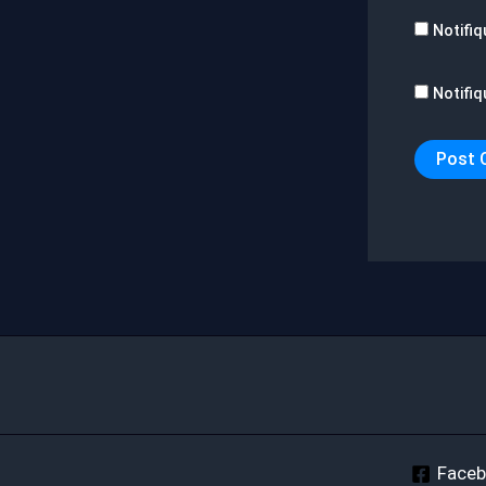
Notifiq
Notifiq
Face