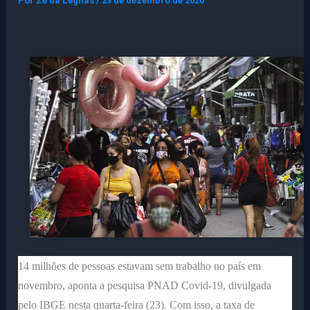
Por
Ze da Legnas
/
23 de dezembro de 2020
14 milhões de pessoas estavam sem trabalho no país em
novembro, aponta a pesquisa PNAD Covid-19, divulgada
pelo IBGE nesta quarta-feira (23). Com isso, a taxa de