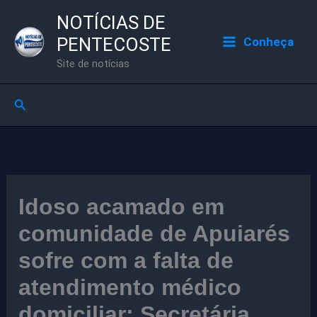
Ir
NOTÍCIAS DE
para
PENTECOSTE
Conheça
o
Site de notícias
conteúdo
Pesquisar
Idoso acamado em
comunidade de Apuiarés
sofre com a falta de
atendimento médico
domiciliar; Secretária