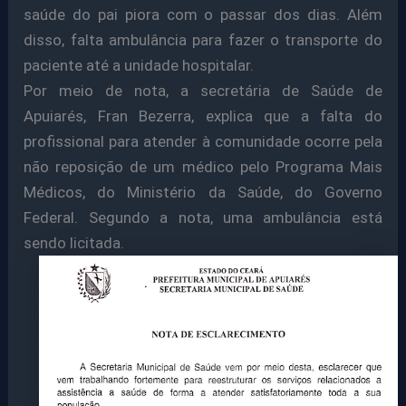
saúde do pai piora com o passar dos dias. Além
disso, falta ambulância para fazer o transporte do
paciente até a unidade hospitalar.
Por meio de nota, a secretária de Saúde de
Apuiarés, Fran Bezerra, explica que a falta do
profissional para atender à comunidade ocorre pela
não reposição de um médico pelo Programa Mais
Médicos, do Ministério da Saúde, do Governo
Federal. Segundo a nota, uma ambulância está
sendo licitada
.