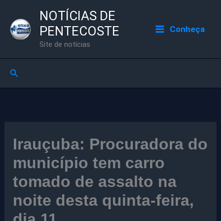
Ir
NOTÍCIAS DE
para
PENTECOSTE
Conheça
o
Site de notícias
conteúdo
Pesquisar
Irauçuba: Procuradora do
município tem carro
tomado de assalto na
noite desta quinta-feira,
dia 11