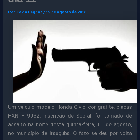
Por
Ze da Legnas
/
12 de agosto de 2016
Um veículo modelo Honda Civic, cor grafite, placas
HXN – 9932, inscrição de Sobral, foi tomado de
assalto na noite desta quinta-feira, 11 de agosto,
no município de Irauçuba. O fato se deu por volta