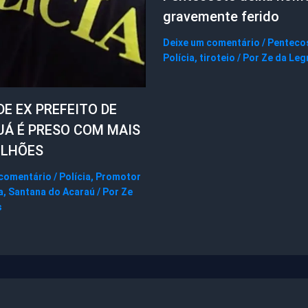
gravemente ferido
Deixe um comentário
/
Penteco
Polícia
,
tiroteio
/ Por
Ze da Leg
DE EX PREFEITO DE
UÁ É PRESO COM MAIS
ILHÕES
 comentário
/
Polícia
,
Promotor
a
,
Santana do Acaraú
/ Por
Ze
s