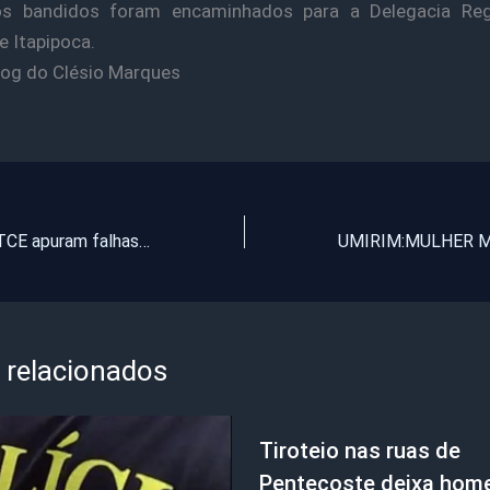
s bandidos foram encaminhados para a Delegacia Reg
e Itapipoca.
log do Clésio Marques
Processos do TCE apuram falhas no transporte escolar
 relacionados
Tiroteio nas ruas de
Pentecoste deixa ho