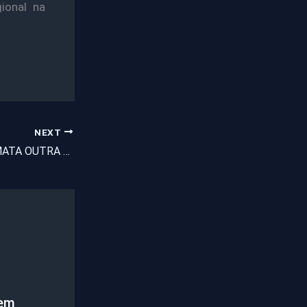
ional na
NEXT
UMIRIM:MULHER MATA OUTRA A GOLPES DE FACA
mem