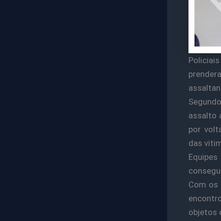
Policiai
prender
assaltan
Segundo
assalto 
por volt
das viti
Equipes
consegui
Com os a
encontro
objetos 