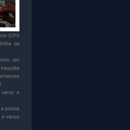
ior (CPI)
rilha de
etido um
 Irauçuba
pertences
.
 cerco e
a policia
 e vários