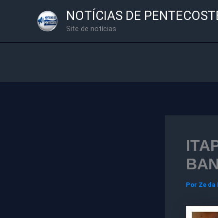
Ir
NOTÍCIAS DE PENTECOST
para
Site de notícias
o
conteúdo
ITA
BAN
Por
Ze da