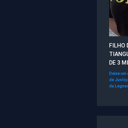
FILHO 
TIANG
DE 3 M
Deixe um
de Justiç
da Legna