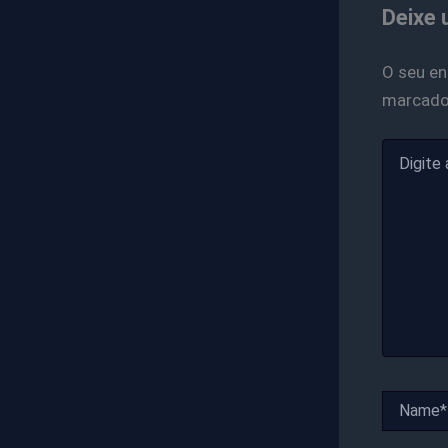
Deixe 
O seu en
marcad
Digite
aqui...
Name*