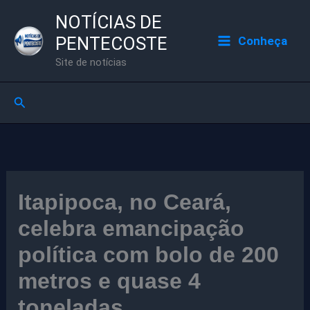
Ir
NOTÍCIAS DE
para
PENTECOSTE
Conheça
o
Site de notícias
conteúdo
Pesquisar
Itapipoca, no Ceará,
celebra emancipação
política com bolo de 200
metros e quase 4
toneladas